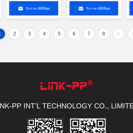
เชื่อม LPJG0926HENL
RJ45 พร้อมหม้อแปลง
I
LPJG0926-7HENL
C
รับราคาที่ดีที่สุด
รับราคาที่ดีที่สุด
1
2
3
4
5
6
7
8
INK-PP INT'L TECHNOLOGY CO., LIMIT