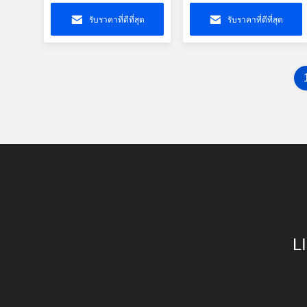
Port พร้อม LED GY/GY
Base-T RJ45 เครื่อง
เชื่อมด้วย LED
รับราคาที่ดีที่สุด
รับราคาที่ดีที่สุด
L