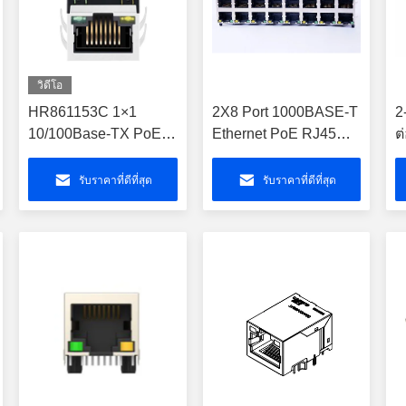
วิดีโอ
HR861153C 1×1
2X8 Port 1000BASE-T
2
10/100Base-TX PoE
Ethernet PoE RJ45
ต
RJ45 MagJack
Connector สําหรับ
M
LPJ0284GDNL
สวิตช์เครือข่าย
C
รับราคาที่ดีที่สุด
รับราคาที่ดีที่สุด