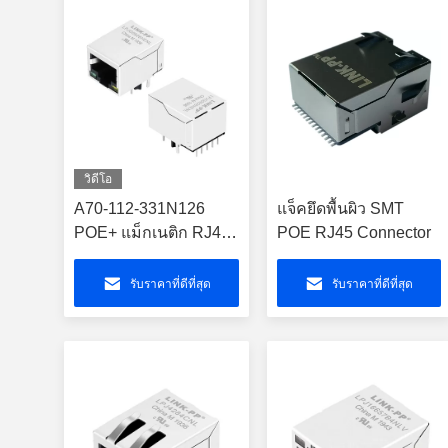
วิดีโอ
A70-112-331N126
แจ็คยึดพื้นผิว SMT
POE+ แม็กเนติก RJ45
POE RJ45 Connector
เครื่องเชื่อมสี่
LPJG0926HENL
รับราคาที่ดีที่สุด
รับราคาที่ดีที่สุด