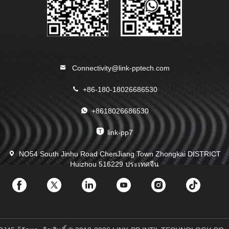
Connectivity@link-pptech.com
+86-180-18026686530
+8618026686530
link-pp7
NO54 South Jinhu Road ChenJiang Town Zhongkai DISTRICT
Huizhou 516229 ประเทศจีน