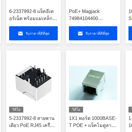
6-2337992-8 แจ็คอีเท
PoE+ Magjack
1
อร์เน็ต พร้อมแม่เหล็ก
74984104400
S
อินเทกรีตและ POE
100BASE-TX THR มอ
C
นท์ WE-RJ45 LAN
4
รับราคาที่ดีที่สุด
รับราคาที่ดีที่สุด
วิดีโอ
วิดีโอ
5-2337992-8 สายพาน
1X1 พอร์ต 1000BASE-
1
เดียว PoE RJ45 เครื่อง
T POE + แจ็คโมดูลาร์
1