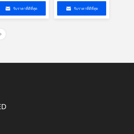
ntegrated RJ45
พร้อม POE+
onnector With LED
LPJG0926HENL
รับราคาที่ดีที่สุด
รับราคาที่ดีที่สุด
ED