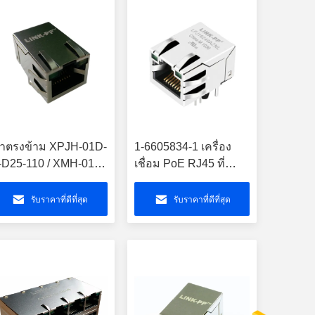
่าตรงข้าม XPJH-01D-
1-6605834-1 เครื่อง
-D25-110 / XMH-01-
เชื่อม PoE RJ45 ที่
-PP1-111-1P0
ป้องกันด้วย LEDs พัด
ต่อ LPJ16249AZNL
รับราคาที่ดีที่สุด
รับราคาที่ดีที่สุด