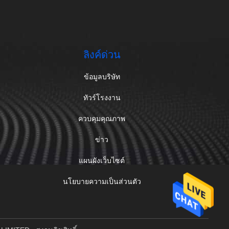
ลิงค์ด่วน
ข้อมูลบริษัท
ทัวร์โรงงาน
ควบคุมคุณภาพ
ข่าว
แผนผังเว็บไซต์
นโยบายความเป็นส่วนตัว