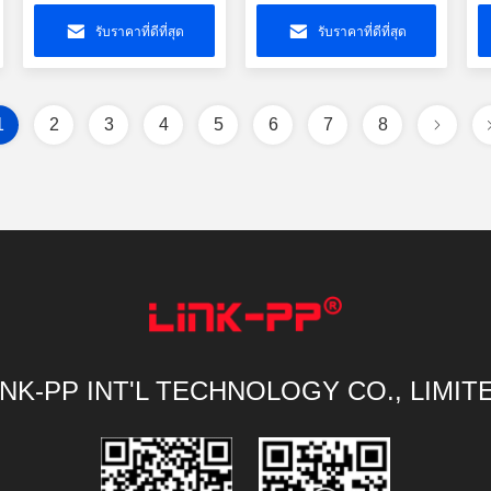
Transceiver สำหรับ
Transceiver สำหรับ
แ
GbE และ Fibre
GbE และ Fibre
8
รับราคาที่ดีที่สุด
รับราคาที่ดีที่สุด
Channel / Storage
Channel / Storage
Q
1
2
3
4
5
6
7
8
INK-PP INT'L TECHNOLOGY CO., LIMIT