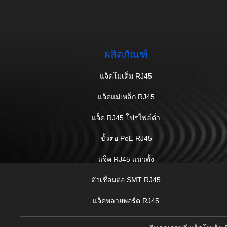
ผลิตภัณฑ์
แจ็คโมเด็ม RJ45
แจ็คแม่เหล็ก RJ45
แจ็ค RJ45 โปรไฟล์ต่ำ
ขั้วต่อ PoE RJ45
แจ็ค RJ45 แนวตั้ง
ตัวเชื่อมต่อ SMT RJ45
แจ็คหลายพอร์ต RJ45