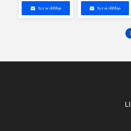
2.125 Gb / s RoHS ได้
Transceiver สำหรับ
มาตรฐาน RoHS Short
GbE และ Fibre
รับราคาที่ดีที่สุด
รับราคาที่ดีที่สุด
Wavelength
Channel / Storage
L