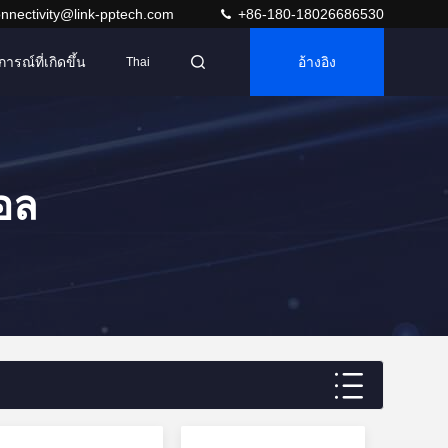
nnectivity@link-pptech.com
+86-180-18026686530
การณ์ที่เกิดขึ้น
อ้างอิง
Thai
อล