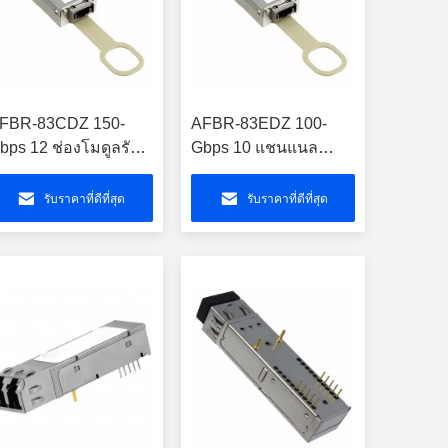
FBR-83CDZ 150-
AFBR-83EDZ 100-
bps 12 ช่องโมดูลรับ
Gbps 10 แชนแนล
ัญญาณ CXP แบบ
CXP โมดูลรับส่ง
สียบปลั๊ก
สัญญาณออฟติคัลแบบ
รับราคาที่ดีที่สุด
รับราคาที่ดีที่สุด
pluggable