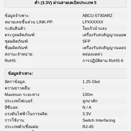
ต่ำ (3.3V) ผ่านสายเคเบิลประเภท 5
ข้อมูลจำเพาะ:
ABCU-5730ARZ
หมายเลขชิ้นส่วน LINK-PP:
LPXXXXXX
ระดับสินค้า:
ใยแก้วนำแสง
ตระกูลผลิตภัณฑ์:
เครื่องรับส่งสัญญาณออพติ
ชุดผลิตภัณฑ์:
SFP
ชื่อผลิตภัณฑ์:
เครื่องรับส่งสัญญาณออปต
สถานะจำหน่าย:
คล่องแคล่ว
RoHS:
การปฏิบัติตาม RoHS-6
ข้อมูลจำเพาะ:
อัตราข้อมูล:
1.25 Gbd
ความยาวคลื่น:
-
Maximun ระยะทาง:
100m
ประเภทไฟเบอร์:
ลูกบาศ์ก
อีซีแอล:
N / A
แรงดันไฟฟ้าในการผลิต:
3.3V
การใช้งาน:
Switch Interfacing
ประเภทตัวเชื่อมต่อ:
RJ-45