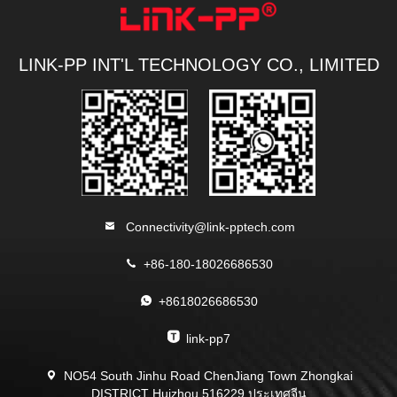
LINK-PP INT'L TECHNOLOGY CO., LIMITED
Connectivity@link-pptech.com
+86-180-18026686530
+8618026686530
link-pp7
NO54 South Jinhu Road ChenJiang Town Zhongkai
DISTRICT Huizhou 516229 ประเทศจีน