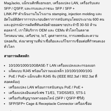
MagJacks, แม็กเนติกที่แยกแยก, เครื่องแปลง LAN, เครื่องรับแสง
SFP / QSFP, และกรงและภาชนะ SFP / SFP +
LINK-PP ดําเนินงานในโรงงาน stamping, injection molding และ
อัตโนมัติอัตราการประกอบอัตราการสนับสนุนโดยประมาณ 600 คน
และอุปกรณ์การผลิตที่ทันสมัยด้วยยอดขายประจําปี 30-50 ล้าน
ดอลลาร์, เราให้บริการ OEM และ CEMs ทั่วโลกในตลาด
โทรคมนาคม, เครือข่าย, IoT, อุตสาหกรรม, การแพทย์และความ
ปลอดภัย, ส่งมาตรฐานที่น่าเชื่อถือและแก้ไขการเชื่อมต่อที่กําหนดเอง
ทั่วโลก
สายการผลิตหลัก
10/100/1000/10GBASE-T LAN เครื่องแปลงและกรองแยก
แจ็คแบบ RJ45 พร้อม/ไม่รวมแม่เหล็ก 10/100/1000/10G
PoE / PoE+ แม็กเนติก RJ45 จับ (IEEE 802.3af / 802.3at ที่
สอดคล้อง)
เครื่องแปลง LAN พร้อมการสนับสนุน PoE / PoE +
เครื่องแปลงอินเตอร์เฟซ T1/E1, T3/DS3/E3, STS-1
เครื่องรับสัญญาณทางออนไลน์ (SFP / QSFP ซีรีส์)
SFP/SFP+ Cage & Receptacle Connector เครื่องเชื่อม