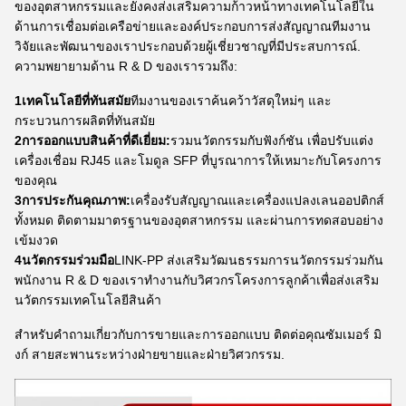
ของอุตสาหกรรมและยังคงส่งเสริมความก้าวหน้าทางเทคโนโลยีใน
ด้านการเชื่อมต่อเครือข่ายและองค์ประกอบการส่งสัญญาณทีมงาน
วิจัยและพัฒนาของเราประกอบด้วยผู้เชี่ยวชาญที่มีประสบการณ์.
ความพยายามด้าน R & D ของเรารวมถึง:
1เทคโนโลยีที่ทันสมัย
ทีมงานของเราค้นคว้าวัสดุใหม่ๆ และ
กระบวนการผลิตที่ทันสมัย
2การออกแบบสินค้าที่ดีเยี่ยม:
รวมนวัตกรรมกับฟังก์ชัน เพื่อปรับแต่ง
เครื่องเชื่อม RJ45 และโมดูล SFP ที่บูรณาการให้เหมาะกับโครงการ
ของคุณ
3การประกันคุณภาพ:
เครื่องรับสัญญาณและเครื่องแปลงเลนออปติกส์
ทั้งหมด ติดตามมาตรฐานของอุตสาหกรรม และผ่านการทดสอบอย่าง
เข้มงวด
4นวัตกรรมร่วมมือ
LINK-PP ส่งเสริมวัฒนธรรมการนวัตกรรมร่วมกัน
พนักงาน R & D ของเราทํางานกับวิศวกรโครงการลูกค้าเพื่อส่งเสริม
นวัตกรรมเทคโนโลยีสินค้า
สําหรับคําถามเกี่ยวกับการขายและการออกแบบ ติดต่อคุณซัมเมอร์ มิ
งก์ สายสะพานระหว่างฝ่ายขายและฝ่ายวิศวกรรม.