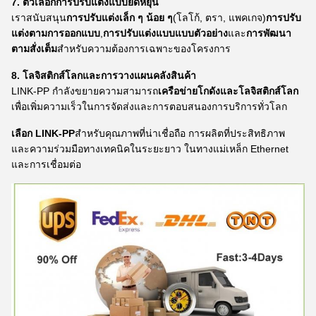
7. ตัวเลือกการปรับแต่งแบบยืดหยุ่น
เราสนับสนุน
การปรับแต่งเล็ก ๆ น้อย ๆ
(โลโก้, ตรา, แพคเกจ)
การปรับ
แต่งตามการออกแบบ
,
การปรับแต่งแบบแบบตัวอย่าง
และ
การพัฒนา
ตามสั่งเต็ม
สําหรับความต้องการเฉพาะของโครงการ
8. โลจิสติกส์โลกและการวางแผนคลังสินค้า
LINK-PP กําลังขยายความสามารถ
เครือข่ายโกดังและโลจิสติกส์โลก
เพื่อเพิ่มความเร็วในการจัดส่งและการตอบสนองการบริการทั่วโลก
เลือก LINK-PP
สําหรับคุณภาพที่น่าเชื่อถือ การผลิตที่ประสิทธิภาพ
และความร่วมมือทางเทคนิคในระยะยาว ในทางแม่เหล็ก Ethernet
และการเชื่อมต่อ