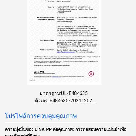
มาตรฐาน:UL-E484635
ตัวเลข:E484635-20211202
วันที่ออก:2021-12-02
วันหมดอายุ:2023-12-01
โปรไฟล์การควบคุมคุณภาพ
ความมุ่งมั่นของ LINK-PP ต่อคุณภาพ: การทดสอบความแม่นยําเพื่อ