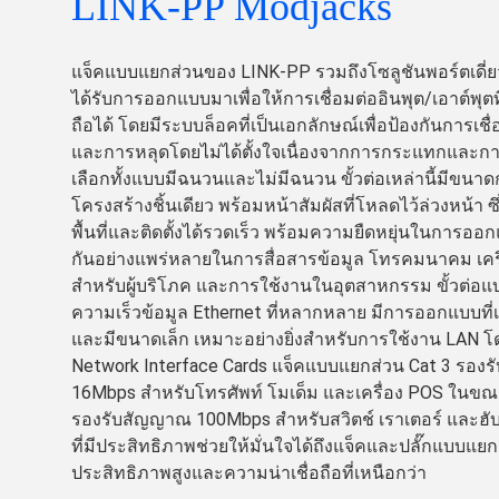
LINK-PP Modjacks
แจ็คแบบแยกส่วนของ LINK-PP รวมถึงโซลูชันพอร์ตเดี
ได้รับการออกแบบมาเพื่อให้การเชื่อมต่ออินพุต/เอาต์พุตท
ถือได้ โดยมีระบบล็อคที่เป็นเอกลักษณ์เพื่อป้องกันการเชื่อ
และการหลุดโดยไม่ได้ตั้งใจเนื่องจากการกระแทกและการส
เลือกทั้งแบบมีฉนวนและไม่มีฉนวน ขั้วต่อเหล่านี้มีขนาด
โครงสร้างชิ้นเดียว พร้อมหน้าสัมผัสที่โหลดไว้ล่วงหน้า ซ
พื้นที่และติดตั้งได้รวดเร็ว พร้อมความยืดหยุ่นในการออกแบ
กันอย่างแพร่หลายในการสื่อสารข้อมูล โทรคมนาคม เคร
สำหรับผู้บริโภค และการใช้งานในอุตสาหกรรม ขั้วต่อ
ความเร็วข้อมูล Ethernet ที่หลากหลาย มีการออกแบบที่เรี
และมีขนาดเล็ก เหมาะอย่างยิ่งสำหรับการใช้งาน LAN โด
Network Interface Cards แจ็คแบบแยกส่วน Cat 3 รอง
16Mbps สำหรับโทรศัพท์ โมเด็ม และเครื่อง POS ในขณะท
รองรับสัญญาณ 100Mbps สำหรับสวิตช์ เราเตอร์ และฮ
ที่มีประสิทธิภาพช่วยให้มั่นใจได้ถึงแจ็คและปลั๊กแบบแยกส่
ประสิทธิภาพสูงและความน่าเชื่อถือที่เหนือกว่า