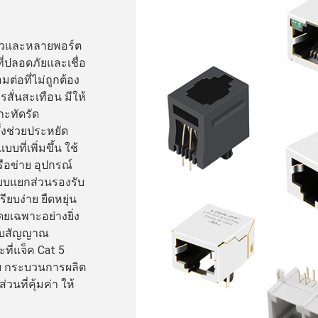
่ยวและหลายพอร์ต
ี่ปลอดภัยและเชื่อ
มต่อที่ไม่ถูกต้อง
ั่นสะเทือน มีให้
กะทัดรัด
ึ่งช่วยประหยัด
บที่เพิ่มขึ้น ใช้
ือข่าย อุปกรณ์
แบบแยกส่วนรองรับ
ยบง่าย ยืดหยุ่น
ยเฉพาะอย่างยิ่ง
รับสัญญาณ
ี่แจ็ค Cat 5
ับ กระบวนการผลิต
วนที่คุ้มค่า ให้