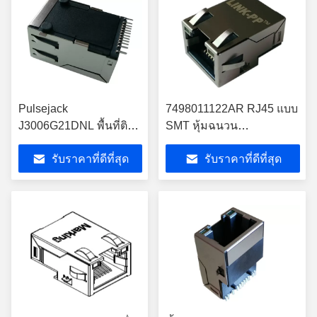
Pulsejack
7498011122AR RJ45 แบบ
J3006G21DNL พื้นที่ติด
SMT หุ้มฉนวน
ตั้ง RJ45 10/100Base-
10/100Base-T WE-RJ45
รับราคาที่ดีที่สุด
รับราคาที่ดีที่สุด
TX ด้วย G/Y LED
-40°C–85°C