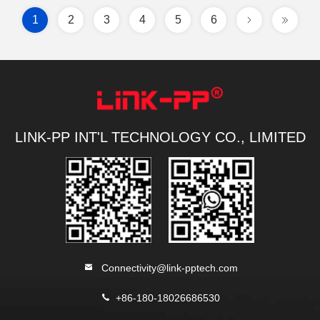
1
2
3
4
5
6
LINK-PP INT'L TECHNOLOGY CO., LIMITED
Connectivity@link-pptech.com
+86-180-18026686530