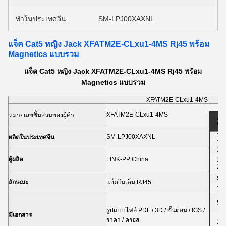
ทำในประเทศจีน:
SM-LPJ00XAXNL
แจ็ค Cat5 หญิง Jack XFATM2E-CLxu1-4MS Rj45 พร้อม
Magnetics แบบรวม
แจ็ค Cat5 หญิง Jack XFATM2E-CLxu1-4MS Rj45 พร้อม
Magnetics แบบรวม
XFATM2E-CLxu1-4MS
XFATM2E-CLxu1-4MS
หมายเลขชิ้นส่วนของผู้ค้า
รา
1-5
SM-LPJ00XAXNL
ผลิตในประเทศจีน
10
10
ผู้ผลิต
LINK-PP China
1,0
2,
5,
ลักษณะ
แจ็คโมเด็ม RJ45
10
50
รูปแบบไฟล์ PDF / 3D / ขั้นตอน / IGS /
มีเอกสาร
ราคา / ครอส
10