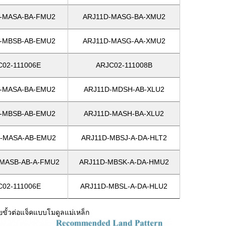
-MASA-BA-FMU2
ARJ11D-MASG-BA-XMU2
-MBSB-AB-EMU2
ARJ11D-MASG-AA-XMU2
C02-111006E
ARJC02-111008B
-MASA-BA-EMU2
ARJ11D-MDSH-AB-XLU2
-MBSB-AB-EMU2
ARJ11D-MASH-BA-XLU2
-MASA-AB-EMU2
ARJ11D-MBSJ-A-DA-HLT2
MASB-AB-A-FMU2
ARJ11D-MBSK-A-DA-HMU2
C02-111006E
ARJ11D-MBSL-A-DA-HLU2
ขั้วต่อแจ็คแบบโมดูลแม่เหล็ก