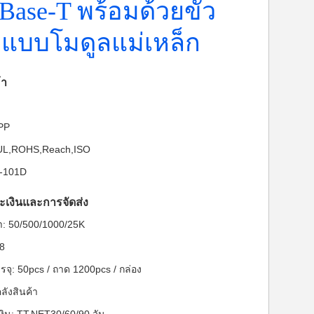
Base-T พร้อมด้วยขั้ว
คแบบโมดูลแม่เหล็ก
้า
-PP
: UL,ROHS,Reach,ISO
J-101D
ะเงินและการจัดส่ง
ต่ำ: 50/500/1000/25K
28
จุ: 50pcs / ถาด 1200pcs / กล่อง
ลังสินค้า