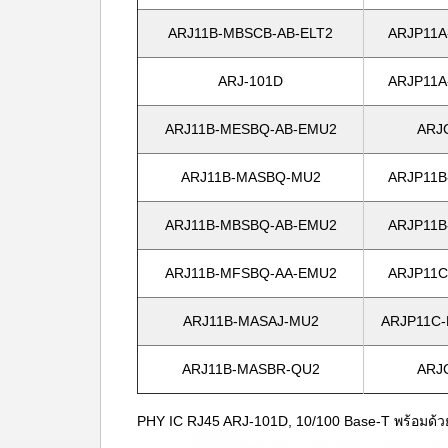
ARJ11B-MBSCB-AB-ELT2
ARJP11A
ARJ-101D
ARJP11A
ARJ11B-MESBQ-AB-EMU2
ARJ
ARJ11B-MASBQ-MU2
ARJP11B
ARJ11B-MBSBQ-AB-EMU2
ARJP11B
ARJ11B-MFSBQ-AA-EMU2
ARJP11C
ARJ11B-MASAJ-MU2
ARJP11C-
ARJ11B-MASBR-QU2
ARJ
PHY IC RJ45 ARJ-101D, 10/100 Base-T พร้อมด้วย