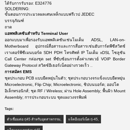
ได้รับการรับรอง: E324776
SOLDERING:
ขั้นตอนการประมวลผลเศษเหล็กแบบฟรีเวป JEDEC
บรรจุภัณฑ์
ถาด
แอพพลิเคชันสำหรับ Terminal User
ออกแบบมาเพื่อรองรับแอพพลิเคชันเช่นโมเด็ม ADSL, LAN-on-
Motherboard
อุปกรณ์สื่อสารและการสื่อสารเช่นฮับการ์ดพีซีสวิตช์
เราเตอร์พีซีเมนบอร์ด SDH PDH โทรศัพท์ IP โมเด็ม xDSL
โซลูชัน
Call Center กล่องชุด set ที่ซับซ้อนการตั้งค่าเกตเวย์ VOIP Border
Gateway Protocol สวิตช์อีเธอร์เน็ตอย่างรวดเร็ว ..
การสมัคร EMS
ชุดประกอบ PCB แบบยืดหยุ่นในตัว; ชุดประกอบวงจรแข็งแบบยืดหยุ่น
Microelectronic, Flip Chip; Microelectronic, ชิปบนบอร์ด; ออปโต
อิเล็กทรอนิกส์; ชุด RF / Wireless; ผ่าน Hole Assembly; พื้นผิว Mount
Assembly; การประกอบระบบ ชุดแผงวงจรพิมพ์
Tags:
ตัวเชื่อมต่อ rj45 สำหรับอุตสาหกรรม
,
แจ็คอีเธอร์เน็ต rj-45
,