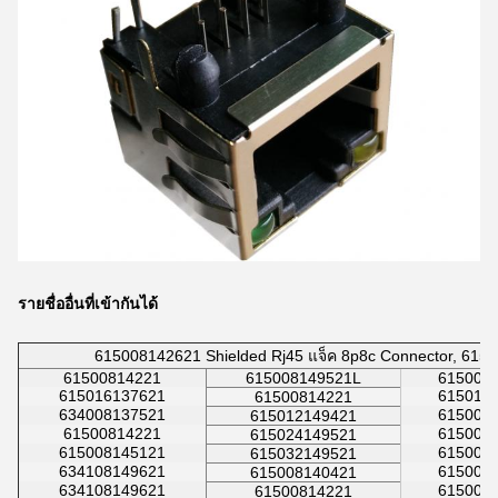
รายชื่ออื่นที่เข้ากันได้
615008142621 Shielded Rj45 แจ็ค 8p8c Connector, 615
61500814221
615008149521L
615008
615016137621
615016
61500814221
634008137521
615008
615012149421
61500814221
615008
615024149521
615008145121
615008
615032149521
634108149621
615008
615008140421
634108149621
615008
61500814221