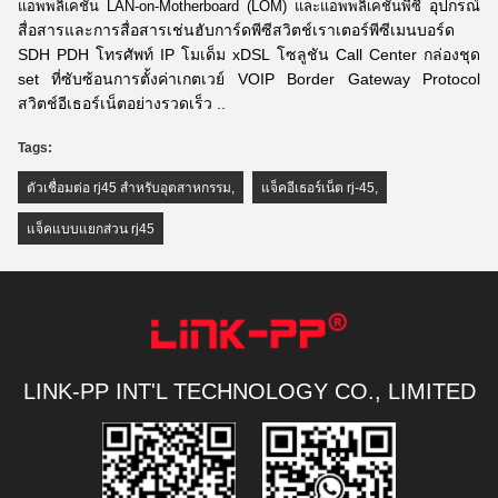
อุปกรณ์
แอพพลิเคชัน LAN-on-Motherboard (LOM) และแอพพลิเคชันพีซี
สื่อสารและการสื่อสารเช่นฮับการ์ดพีซีสวิตช์เราเตอร์พีซีเมนบอร์ด
SDH PDH โทรศัพท์ IP โมเด็ม xDSL
โซลูชัน Call Center กล่องชุด
set ที่ซับซ้อนการตั้งค่าเกตเวย์ VOIP Border Gateway Protocol
สวิตช์อีเธอร์เน็ตอย่างรวดเร็ว ..
Tags:
ตัวเชื่อมต่อ rj45 สำหรับอุตสาหกรรม
,
แจ็คอีเธอร์เน็ต rj-45
,
แจ็คแบบแยกส่วน rj45
LINK-PP INT'L TECHNOLOGY CO., LIMITED