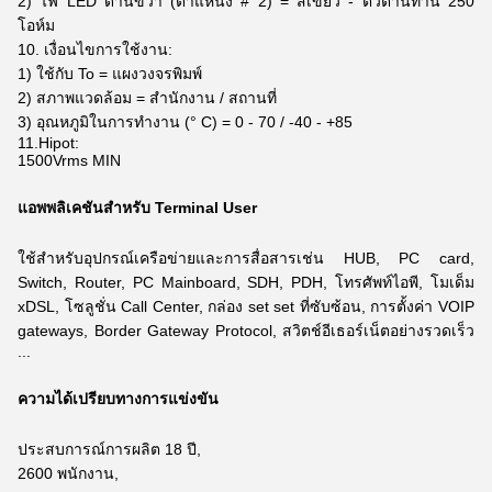
2) ไฟ LED ด้านขวา (ตำแหน่ง # 2) = สีเขียว - ตัวต้านทาน 250
โอห์ม
10. เงื่อนไขการใช้งาน:
1) ใช้กับ To = แผงวงจรพิมพ์
2) สภาพแวดล้อม = สำนักงาน / สถานที่
3) อุณหภูมิในการทำงาน (° C) = 0 - 70 / -40 - +85
11.Hipot:
1500Vrms MIN
แอพพลิเคชันสำหรับ Terminal User
ใช้สำหรับอุปกรณ์เครือข่ายและการสื่อสารเช่น HUB, PC card,
Switch, Router, PC Mainboard, SDH, PDH, โทรศัพท์ไอพี, โมเด็ม
xDSL,
โซลูชั่น Call Center, กล่อง set set ที่ซับซ้อน, การตั้งค่า VOIP
gateways, Border Gateway Protocol, สวิตช์อีเธอร์เน็ตอย่างรวดเร็ว
...
ความได้เปรียบทางการแข่งขัน
ประสบการณ์การผลิต 18 ปี,
2600 พนักงาน,