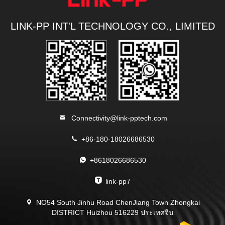
LINK-PP INT'L TECHNOLOGY CO., LIMITED
Connectivity@link-pptech.com
+86-180-18026686530
+8618026686530
link-pp7
NO54 South Jinhu Road ChenJiang Town Zhongkai
DISTRICT Huizhou 516229 ประเทศจีน