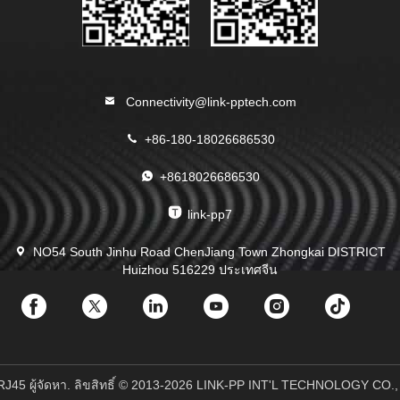
Connectivity@link-pptech.com
+86-180-18026686530
+8618026686530
link-pp7
NO54 South Jinhu Road ChenJiang Town Zhongkai DISTRICT
Huizhou 516229 ประเทศจีน
RJ45 ผู้จัดหา. ลิขสิทธิ์ © 2013-2026 LINK-PP INT'L TECHNOLOGY CO., 