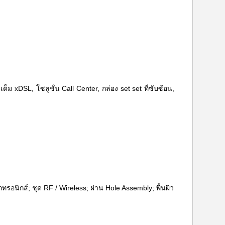
เด็ม xDSL,
โซลูชั่น Call Center, กล่อง set set ที่ซับซ้อน,
รอนิกส์; ชุด RF / Wireless; ผ่าน Hole Assembly; พื้นผิว