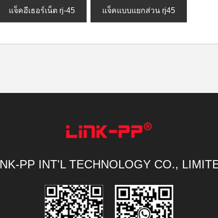
แจ็คอีเธอร์เน็ต rj-45
แจ็คแบบแยกส่วน rj45
INK-PP INT'L TECHNOLOGY CO., LIMIT