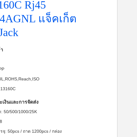
160C Rj45
4AGNL แจ็คเก็ต
Jack
้า
-PP
: UL,ROHS,Reach,ISO
913160C
ะเงินและการจัดส่ง
ต่ำ: 50/500/1000/25K
28
จุ: 50pcs / ถาด 1200pcs / กล่อง