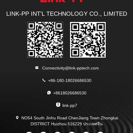
LINK-PP INT'L TECHNOLOGY CO., LIMITED
Connectivity@link-pptech.com
+86-180-18026686530
+8618026686530
link-pp7
NO54 South Jinhu Road ChenJiang Town Zhongkai
DISTRICT Huizhou 516229 ประเทศจีน