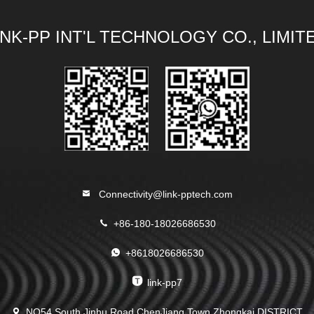
INK-PP INT'L TECHNOLOGY CO., LIMIT
Connectivity@link-pptech.com
+86-180-18026686530
+8618026686530
link-pp7
NO54 South Jinhu Road ChenJiang Town Zhongkai DISTRICT