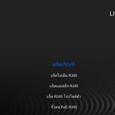
L
ผลิตภัณฑ์
แจ็คโมเด็ม RJ45
แจ็คแม่เหล็ก RJ45
แจ็ค RJ45 โปรไฟล์ต่ำ
ขั้วต่อ PoE RJ45