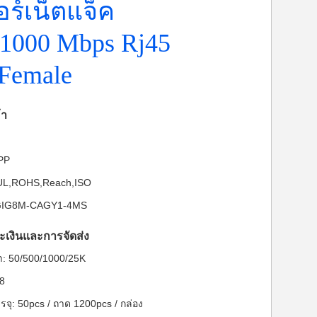
อร์เน็ตแจ็ค
/1000 Mbps Rj45
 Female
้า
-PP
: UL,ROHS,Reach,ISO
FGIG8M-CAGY1-4MS
ะเงินและการจัดส่ง
ต่ำ: 50/500/1000/25K
28
จุ: 50pcs / ถาด 1200pcs / กล่อง