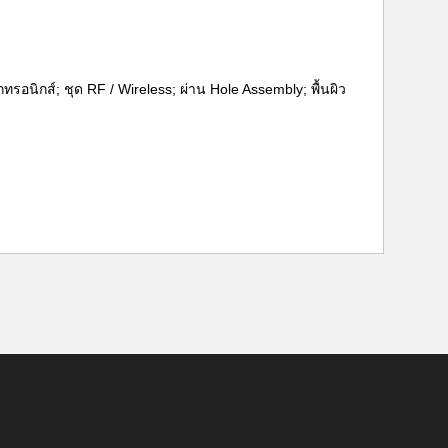
รอนิกส์; ชุด RF / Wireless; ผ่าน Hole Assembly; พื้นผิว