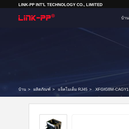
LINK-PP INT'L TECHNOLOGY CO., LIMITED
บ้าน
บ้าน
>
ผลิตภัณฑ์
>
แจ็คโมเด็ม RJ45
>
XFGIG8M-CAGY1-4M