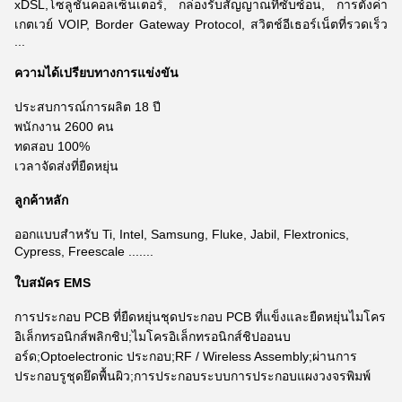
xDSL,
โซลูชันคอลเซ็นเตอร์, กล่องรับสัญญาณที่ซับซ้อน, การตั้งค่า
เกตเวย์ VOIP, Border Gateway Protocol, สวิตช์อีเธอร์เน็ตที่รวดเร็ว
...
ความได้เปรียบทางการแข่งขัน
ประสบการณ์การผลิต 18 ปี
พนักงาน 2600 คน
ทดสอบ 100%
เวลาจัดส่งที่ยืดหยุ่น
ลูกค้าหลัก
ออกแบบสำหรับ Ti, Intel, Samsung, Fluke, Jabil, Flextronics,
Cypress, Freescale .......
ใบสมัคร EMS
การประกอบ PCB ที่ยืดหยุ่นชุดประกอบ PCB ที่แข็งและยืดหยุ่นไมโคร
อิเล็กทรอนิกส์พลิกชิป;ไมโครอิเล็กทรอนิกส์ชิปออนบ
อร์ด;Optoelectronic ประกอบ;RF / Wireless Assembly;ผ่านการ
ประกอบรูชุดยึดพื้นผิว;การประกอบระบบการประกอบแผงวงจรพิมพ์