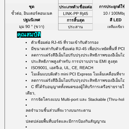
ชุด
การประยุกต์ใช้ง
ประเภทตัวเชื่อมต่อ
ขั้วต่อ, อินเตอร์คอนเนค
10 / 100Mbps
LINK-PP Rj45
ปฐมนิเทศ
สี LED
การสิ้นสุด
มุม 90 ° (ขวา)
ประสาน
เหลืองเขียว
คุณสมบัติ
ตัวเชื่อมต่อ RJ-45 ที่รวมเข้ากับตัวกรอง
มีขนาดเท่ากับตัวเชื่อมต่อ RJ-45 เพื่อประหยัดพื้นที่ PCB
ลดการแผ่รังสีอีเอ็มไอปรับปรุงประสิทธิภาพของอีเอ็มไอ
ประสิทธิภาพสูงสำหรับ
การปราบปราม EMI สูงสุด
ISO9001, เอสจีเอ, UL, CE, REACH
โมเด็มแบบฝังตัว mini PCI Express โมเด็มเคลื่อนที่จาก 
ลดการแผ่รังสีอีเอ็มไอปรับปรุงประสิทธิภาพของอีเอ็มไอ
C ที่ได้รับอนุญาตทั้งหมดของผู้ให้บริการเครือข่ายรายใหญ่
เดียว,
การจัดโครงแบบ Multi-port และ Stackable (Thru-hole 
ลดจำนวนชิ้นส่วนที่จะวางบนกระดาน
ปลดปล่อยพื้นที่บอร์ดและมีการป้องกันสัญญาณ