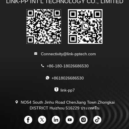
LINK-PP INT'L TECHNOLOGY CO., LIMITED
Connectivity@link-pptech.com
+86-180-18026686530
+8618026686530
link-pp7
NO54 South Jinhu Road ChenJiang Town Zhongkai
DISTRICT Huizhou 516229 ประเทศจีน