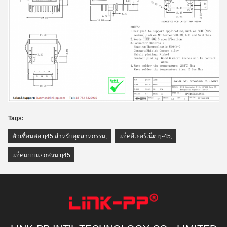
Tags:
ตัวเชื่อมต่อ rj45 สำหรับอุตสาหกรรม
,
แจ็คอีเธอร์เน็ต rj-45
,
แจ็คแบบแยกส่วน rj45