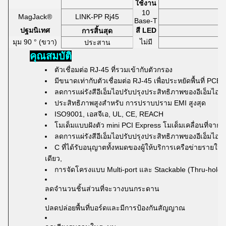
ใช้งาน
10
MagJack®
LINK-PP Rj45
Base-T
ปฐมนิเทศ
สี LED
การสิ้นสุด
มุม 90 ° (ขวา)
ไม่มี
ประสาน
คุณสมบัติ
ตัวเชื่อมต่อ RJ-45 ที่รวมเข้ากับตัวกรอง
มีขนาดเท่ากับตัวเชื่อมต่อ RJ-45 เพื่อประหยัดพื้นที่ PCB
ลดการแผ่รังสีอีเอ็มไอปรับปรุงประสิทธิภาพของอีเอ็มไอ
ประสิทธิภาพสูงสำหรับ
การปราบปราม EMI สูงสุด
ISO9001, เอสจีเอ, UL, CE, REACH
โมเด็มแบบฝังตัว mini PCI Express โมเด็มเคลื่อนที่จาก 
ลดการแผ่รังสีอีเอ็มไอปรับปรุงประสิทธิภาพของอีเอ็มไอ
C ที่ได้รับอนุญาตทั้งหมดของผู้ให้บริการเครือข่ายรายใหญ่
เดียว,
การจัดโครงแบบ Multi-port และ Stackable (Thru-hole 
ลดจำนวนชิ้นส่วนที่จะวางบนกระดาน
ปลดปล่อยพื้นที่บอร์ดและมีการป้องกันสัญญาณ