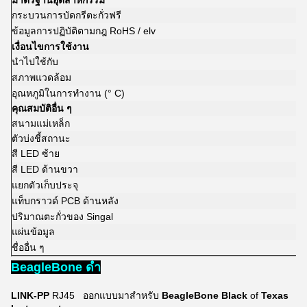
มาตรฐานอุตสาหกรรม
กระบวนการบัดกรีตะกั่วฟรี
ข้อมูลการปฏิบัติตามกฎ RoHS / elv
เงื่อนไขการใช้งาน
นำไปใช้กับ
สภาพแวดล้อม
อุณหภูมิในการทำงาน (° C)
คุณสมบัติอื่น ๆ
สนามแม่เหล็ก
ตัวบ่งชี้สถานะ
สี LED ซ้าย
สี LED ด้านขวา
แยกตัวเก็บประจุ
แท็บกราวด์ PCB ด้านหลัง
ปริมาณตะกั่วของ Singal
แผ่นข้อมูล
ชื่ออื่น ๆ
BeagleBone ดำ
LINK-PP
RJ45
ออกแบบมาสำหรับ
BeagleBone Black
of
Texas