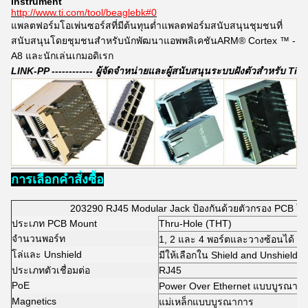
Instrument
http://www.ti.com/tool/beaglebk#0
แพลตฟอร์มโอเพ่นซอร์สที่มีต้นทุนต่ำแพลตฟอร์มสนับสนุนชุมชนที่
สนับสนุนโดยชุมชนสำหรับนักพัฒนาแอพพลิเคชันARM® Cortex ™ -
A8 และนักเล่นเกมอดิเรก
LINK-PP ------------ ผู้จัดจำหน่ายและผู้สนับสนุนระบบฝังตัวสำหรับ Ti
การเลือกคำสั่งซื้อ
203290 RJ45 Modular Jack ป้องกันด้วยตัวกรอง PCB ใ
ประเภท PCB Mount
Thru-Hole (THT)
จำนวนพอร์ท
1, 2 และ 4 พอร์ตและวางซ้อนได้ 2x
โล่และ Unshield
มีให้เลือกใน Shield and Unshield
ประเภทตัวเชื่อมต่อ
RJ45
PoE
Power Over Ethernet แบบบูรณาการ
Magnetics
แม่เหล็กแบบบูรณาการ