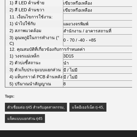
1) สี LED ด้านซ้าย
เขียวหรือเหลือง
2) สี LED ด้านขวา
เขียวหรือเหลือง
11. เงื่อนไขการใช้งาน:
1) นำไปใช้กับ
แผงวงจรพิมพ์
2) สภาพแวดล้อม
สำนักงาน / อาคารสถานที่
3) อุณหภูมิในการทำงาน (°
0 - 70 / -40 - +85
C)
12. คุณสมบัติที่เกี่ยวข้องกับการกำหนดค่า
1) วงจรแม่เหล็ก
3D15
2) ตัวบ่งชี้สถานะ
นำ
3) ตัวเก็บประจุแบบแยกส่วน
มี / ไม่มี
4) แท็บกราวด์ PCB ด้านหลัง
มี / ไม่มี
5) ปริมาณนำสัญญาณ
8
Tags:
ตัวเชื่อมต่อ rj45 สำหรับอุตสาหกรรม
,
แจ็คอีเธอร์เน็ต rj-45
,
แจ็คแบบแยกส่วน rj45