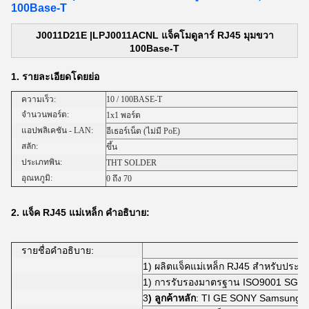
100Base-T
J0011D21E |LPJ0011ACNL แจ็คโมดูลาร์ RJ45 มุมขวา
100Base-T
1. รายละเอียดโดยย่อ
ความเร็ว:
10 / 100BASE-T
จำนวนพอร์ต:
1x1 พอร์ต
แอปพลิเคชัน - LAN:
อีเธอร์เน็ต (ไม่มี PoE)
สลัก:
ขึ้น
ประเภทพิน:
THT SOLDER
อุณหภูมิ:
0 ถึง 70
2. แจ็ค RJ45 แม่เหล็ก
คำอธิบาย:
รายชื่อคำอธิบาย:
1) ผลิตแจ็คแม่เหล็ก RJ45 สำหรับประส
1) การรับรองมาตรฐาน ISO9001 SGS
3
) ลูกค้าหลัก
: TI GE SONY Samsung