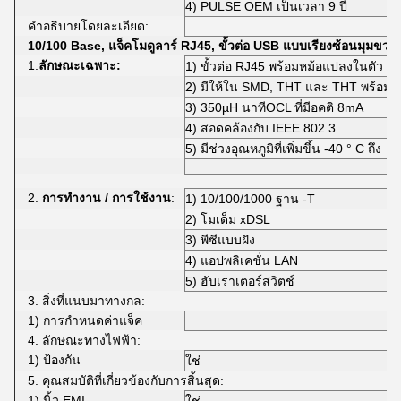
4) PULSE OEM เป็นเวลา 9 ปี
คำอธิบายโดยละเอียด:
10/100 Base, แจ็คโมดูลาร์ RJ45, ขั้วต่อ USB แบบเรียงซ้อนมุมขว
1.
ลักษณะเฉพาะ:
1) ขั้วต่อ RJ45 พร้อมหม้อแปลงในตัว / 
2) มีให้ใน SMD, THT และ THT พร้อม 
3) 350µH นาทีOCL ที่มีอคติ 8mA
4) สอดคล้องกับ IEEE 802.3
5) มีช่วงอุณหภูมิที่เพิ่มขึ้น -40 ° C ถึง +
2.
การทำงาน / การใช้งาน
:
1) 10/100/1000 ฐาน -T
2) โมเด็ม xDSL
3) พีซีแบบฝัง
4) แอปพลิเคชั่น LAN
5) ฮับเราเตอร์สวิตช์
3. สิ่งที่แนบมาทางกล:
1) การกำหนดค่าแจ็ค
4. ลักษณะทางไฟฟ้า:
1) ป้องกัน
ใช่
5. คุณสมบัติที่เกี่ยวข้องกับการสิ้นสุด:
1) นิ้ว EMI