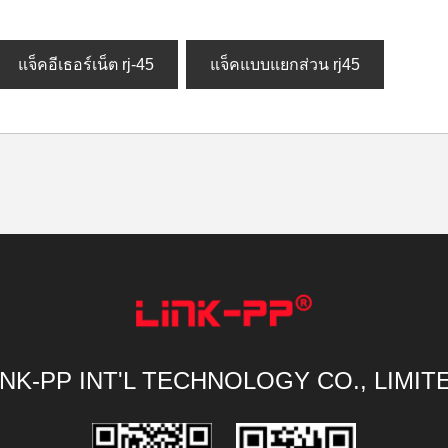
แจ็คอีเธอร์เน็ต rj-45
แจ็คแบบแยกส่วน rj45
INK-PP INT'L TECHNOLOGY CO., LIMIT