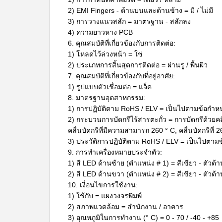
2) EMI Fingers - ด้านบนและด้านข้าง = มี / ไม่มี
3) การวางแนวสลัก = มาตรฐาน - สลักลง
4) ความยาวหาง PCB
6. คุณสมบัติที่เกี่ยวข้องกับการติดต่อ:
1) โหลดไว้ล่วงหน้า = ใช่
2) ประเภทการสิ้นสุดการติดต่อ = ผ่านรู / พื้นผิว
7. คุณสมบัติที่เกี่ยวข้องกับที่อยู่อาศัย:
1) รูปแบบตัวเชื่อมต่อ = แจ็ค
8. มาตรฐานอุตสาหกรรม:
1) การปฏิบัติตาม RoHS / ELV = เป็นไปตามข้อกำ
2) กระบวนการบัดกรีไร้สารตะกั่ว = การบัดกรีด้วยค
คลื่นบัดกรีที่มีความสามารถ 260 ° C, คลื่นบัดกรีที่ 
3) ประวัติการปฏิบัติตาม RoHS / ELV = เป็นไปต
9. การทำเครื่องหมายประจำตัว:
1) สี LED ด้านซ้าย (ตำแหน่ง # 1) = สีเขียว - ตัวต
2) สี LED ด้านขวา (ตำแหน่ง # 2) = สีเขียว - ตัวต
10. เงื่อนไขการใช้งาน:
1) ใช้กับ = แผงวงจรพิมพ์
2) สภาพแวดล้อม = สำนักงาน / อาคาร
3) อุณหภูมิในการทำงาน (° C) = 0 - 70 / -40 - +85