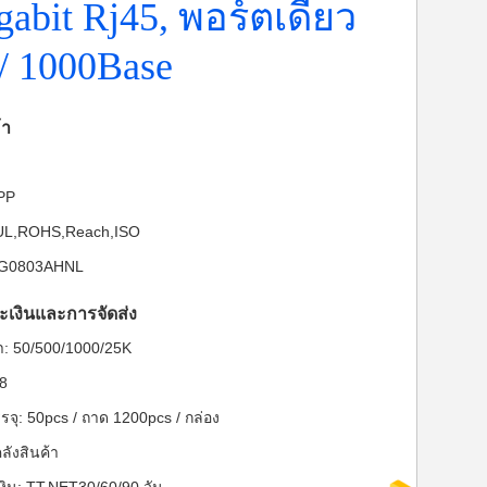
gabit Rj45, พอร์ตเดี่ยว
 / 1000Base
้า
-PP
: UL,ROHS,Reach,ISO
PJG0803AHNL
ะเงินและการจัดส่ง
ต่ำ: 50/500/1000/25K
28
จุ: 50pcs / ถาด 1200pcs / กล่อง
ลังสินค้า