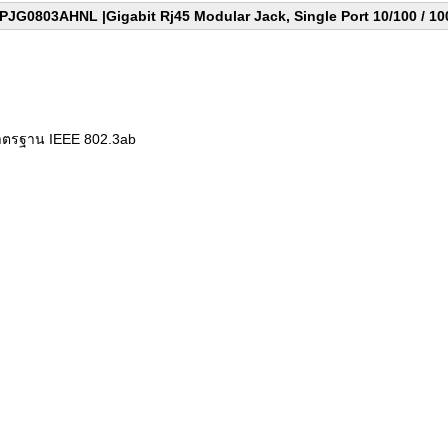
PJG0803AHNL |Gigabit Rj45 Modular Jack, Single Port 10/100 / 1
มาตรฐาน IEEE 802.3ab