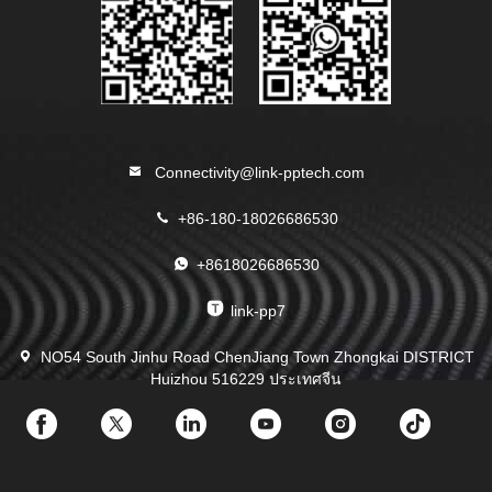
Connectivity@link-pptech.com
+86-180-18026686530
+8618026686530
link-pp7
NO54 South Jinhu Road ChenJiang Town Zhongkai DISTRICT
Huizhou 516229 ประเทศจีน