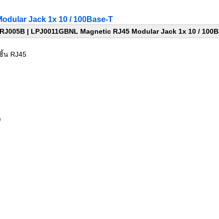
dular Jack 1x 10 / 100Base-T
RJ005B |
LPJ0011GBNL Magnetic RJ45 Modular Jack 1x 10 / 100B
ิ้น RJ45
)