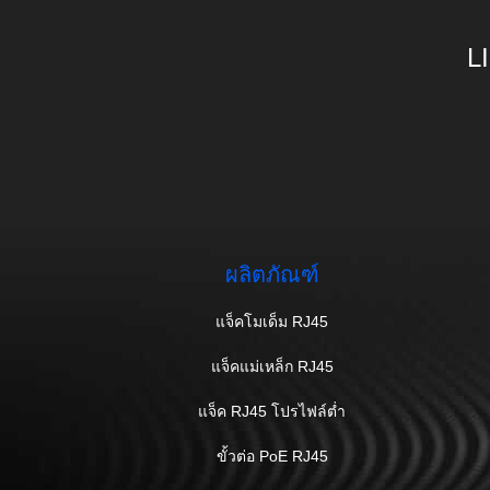
L
ผลิตภัณฑ์
แจ็คโมเด็ม RJ45
แจ็คแม่เหล็ก RJ45
แจ็ค RJ45 โปรไฟล์ต่ำ
ขั้วต่อ PoE RJ45