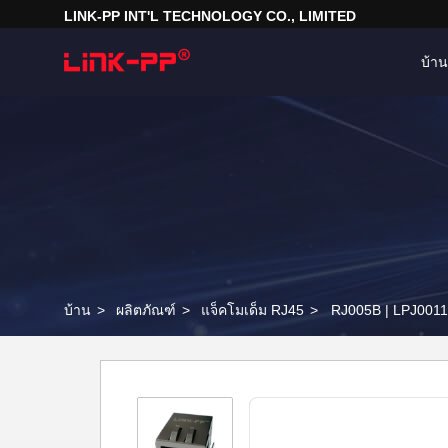
LINK-PP INT'L TECHNOLOGY CO., LIMITED
บ้าน
บ้าน
>
ผลิตภัณฑ์
>
แจ็คโมเด็ม RJ45
>
RJ005B |