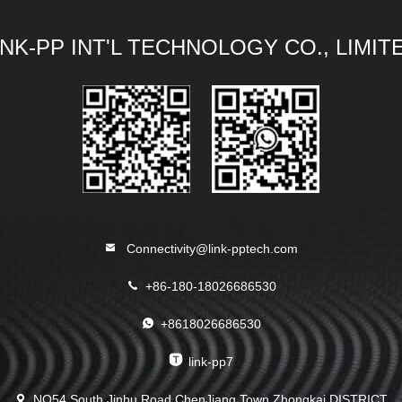
INK-PP INT'L TECHNOLOGY CO., LIMIT
Connectivity@link-pptech.com
+86-180-18026686530
+8618026686530
link-pp7
NO54 South Jinhu Road ChenJiang Town Zhongkai DISTRICT