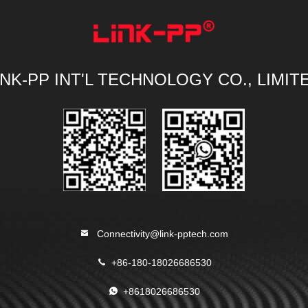
INK-PP INT'L TECHNOLOGY CO., LIMIT
Connectivity@link-pptech.com
+86-180-18026686530
+8618026686530