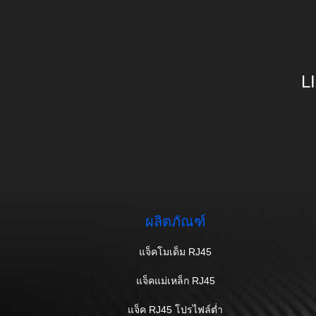
L
ผลิตภัณฑ์
แจ็คโมเด็ม RJ45
แจ็คแม่เหล็ก RJ45
แจ็ค RJ45 โปรไฟล์ต่ำ