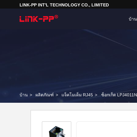
LINK-PP INT'L TECHNOLOGY CO., LIMITED
บ้าน
บ้าน
>
ผลิตภัณฑ์
>
แจ็คโมเด็ม RJ45
>
ซ็อกเก็ต LPJ401