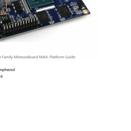
Amphenol
้อ