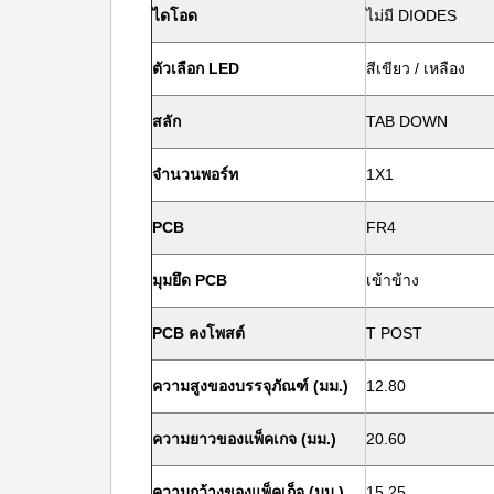
ไดโอด
ไม่มี DIODES
ตัวเลือก LED
สีเขียว / เหลือง
สลัก
TAB DOWN
จำนวนพอร์ท
1X1
PCB
FR4
มุมยึด PCB
เข้าข้าง
PCB คงโพสต์
T POST
ความสูงของบรรจุภัณฑ์ (มม.)
12.80
ความยาวของแพ็คเกจ (มม.)
20.60
ความกว้างของแพ็คเก็จ (มม.)
15.25