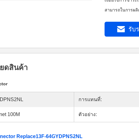
เงื่อนไขการชำระเ
สามารถในการผลิต
รับร
ยดสินค้า
ctor
YDPNS2NL
การแทนที่:
rnet 100M
ตัวอย่าง:
onnector Replace13F-64GYDPNS2NL