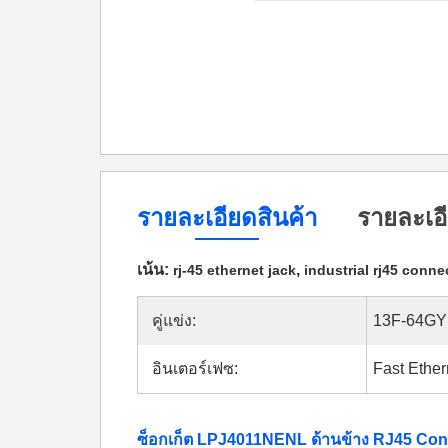
รายละเอียดสินค้า
รายละเอี
เน้น:
,
rj-45 ethernet jack
industrial rj45 conne
คู่แข่ง:
13F-64G
อินเตอร์เฟซ:
Fast Ethe
ซ็อกเก็ต LPJ4011NENL ด้านข้าง RJ45 C