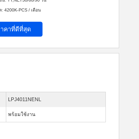
งิน: TT,NET30/60/90 วัน
: 4200K-PCS / เดือน
าคาที่ดีที่สุด
LPJ4011NENL
พร้อมใช้งาน