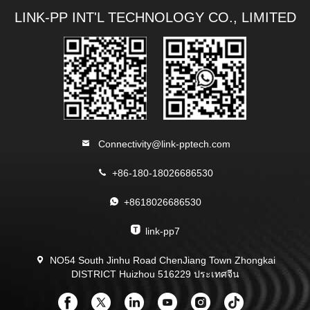
LINK-PP INT'L TECHNOLOGY CO., LIMITED
Connectivity@link-pptech.com
+86-180-18026686530
+8618026686530
link-pp7
NO54 South Jinhu Road ChenJiang Town Zhongkai
DISTRICT Huizhou 516229 ประเทศจีน