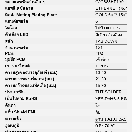
หมายเลขชิ้นส่วนอื่น ๆ
CJCB88HF1Y0
แอพลิเคชันลาน
ETHERNET (NoN P
ติดต่อ Mating Plating Plate
GOLD 6u "/ 15u" / 
แกนต่อพอร์ต
5
ไดโอด
ไม่มี DIODES
ตัวเลือก LED
สีเขียว / เหลือง
สลัก
TAB DOWN
จำนวนพอร์ท
1X1
PCB
FR4
มุมยึด PCB
เข้าข้าง
PCB คงโพสต์
T POST
ความสูงของบรรจุภัณฑ์ (มม.)
13.40
ความยาวของแพ็คเกจ (มม.)
21.30
ความกว้างของแพ็คเก็จ (มม.)
15.90
ประเภทพิน
THT SOLDER
เป็นไปตาม RoHS
YES-RoHS-5 ที่มีส่ว
ค้นหา
ใช่
แท็บ Shield EMI
กับ
ความเร็ว
ฐาน 10/100 BASE-
อุณหภูมิ
0 ถึง 70 ℃