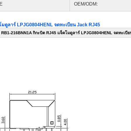
E
OEM/ODM:
คโมดูลาร์ LPJG0804HENL จดทะเบียน Jack RJ45
พ RB1-216BNN1A กิกะบิต RJ45 แจ็คโมดูลาร์ LPJG0804HENL จดทะเบี