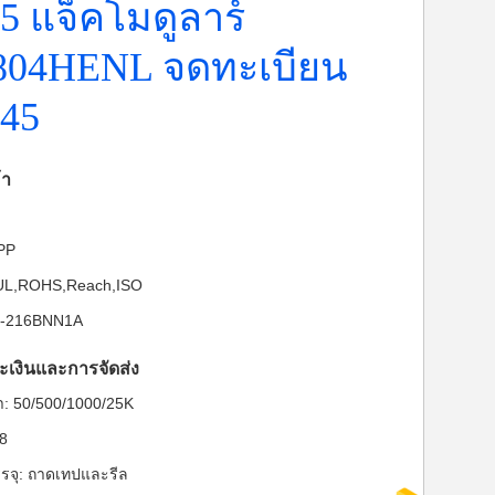
5 แจ็คโมดูลาร์
804HENL จดทะเบียน
J45
้า
-PP
: UL,ROHS,Reach,ISO
B1-216BNN1A
ะเงินและการจัดส่ง
ต่ำ: 50/500/1000/25K
28
รจุ: ถาดเทปและรีล