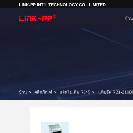
LINK-PP INT'L TECHNOLOGY CO., LIMITED
บ้าน
บ้าน
>
ผลิตภัณฑ์
>
แจ็คโมเด็ม RJ45
>
แท็บอัพ RB1-216B