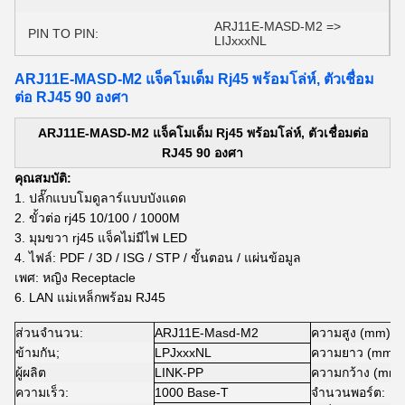
ARJ11E-MASD-M2 =>
PIN TO PIN:
LIJxxxNL
ARJ11E-MASD-M2 แจ็คโมเด็ม Rj45 พร้อมโล่ห์, ตัวเชื่อม
ต่อ RJ45 90 องศา
ARJ11E-MASD-M2 แจ็คโมเด็ม Rj45 พร้อมโล่ห์, ตัวเชื่อมต่อ
RJ45 90 องศา
คุณสมบัติ:
1. ปลั๊กแบบโมดูลาร์แบบบังแดด
2. ขั้วต่อ rj45 10/100 / 1000M
3. มุมขวา rj45 แจ็คไม่มีไฟ LED
4.
ไฟล์: PDF / 3D / ISG / STP / ขั้นตอน / แผ่นข้อมูล
เพศ: หญิง Receptacle
6. LAN แม่เหล็กพร้อม RJ45
ส่วนจำนวน:
ARJ11E-Masd-M2
ความสูง (mm)
ข้ามกัน;
LPJxxxNL
ความยาว (mm)
ผู้ผลิต
LINK-PP
ความกว้าง (mm)
ความเร็ว:
1000 Base-T
จำนวนพอร์ต: