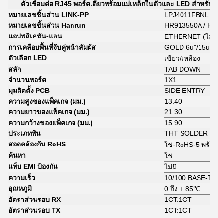
ตัวเชื่อมต่อ RJ45 พอร์ตเดียวพร้อมแม่เหล็กในตัวและ LED สำหรั
หมายเลขชิ้นส่วน LINK-PP
LPJ4011FBNL
หมายเลขชิ้นส่วน Hanrun
HR913550A / H
แอปพลิเคชัน-แลน
ETHERNET (ไม่มี
การเคลือบพื้นที่จับคู่หน้าสัมผัส
GOLD 6u"/15u"/3
ตัวเลือก LED
เขียว/เหลือง
สลัก
TAB DOWN
จำนวนพอร์ต
1X1
มุมติดตั้ง PCB
SIDE ENTRY
ความสูงของแพ็คเกจ (มม.)
13.40
ความยาวของแพ็คเกจ (มม.)
21.30
ความกว้างของแพ็คเกจ (มม.)
15.90
ประเภทพิน
THT SOLDER
สอดคล้องกับ RoHS
ใช่-RoHS-5 พร้อม
ค้นหา
ใช่
แท็บ EMI ป้องกัน
ไม่มี
ความเร็ว
10/100 BASE-T
อุณหภูมิ
0 ถึง + 85℃
อัตราส่วนรอบ RX
1CT:1CT
อัตราส่วนรอบ TX
1CT:1CT