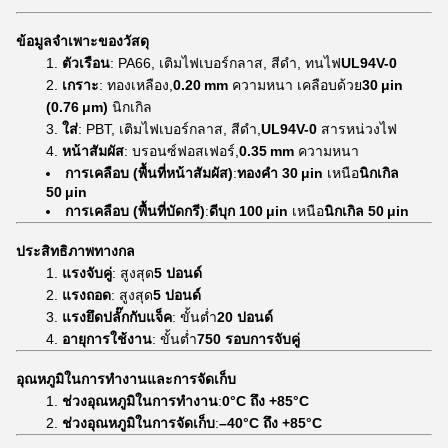
ข้อมูลจำเพาะของวัสดุ
ตัวเรือน
: PA66, เติมไฟเบอร์กลาส, สีดำ, ทนไฟ
UL94V-0
เกราะ
: ทองเหลือง,
0.20 mm
ความหนา เคลือบด้วย
30 μin
(0.76 μm)
นิกเกิล
ใส่
: PBT, เติมไฟเบอร์กลาส, สีดำ,
UL94V-0
สารหน่วงไฟ
หน้าสัมผัส
: บรอนซ์ฟอสเฟอร์,
0.35 mm
ความหนา
การเคลือบ (พื้นที่หน้าสัมผัส)
:
ทองคำ 30 μin
เหนือ
นิกเกิล
50 μin
การเคลือบ (พื้นที่บัดกรี)
:
ดีบุก 100 μin
เหนือ
นิกเกิล 50 μin
ประสิทธิภาพทางกล
แรงจับคู่
: สูงสุด
5 ปอนด์
แรงถอด
: สูงสุด
5 ปอนด์
แรงยึดปลั๊กกับแจ็ค
: ขั้นต่ำ
20 ปอนด์
อายุการใช้งาน
: ขั้นต่ำ
750 รอบการจับคู่
อุณหภูมิในการทำงานและการจัดเก็บ
ช่วงอุณหภูมิในการทำงาน
:
0°C ถึง +85°C
ช่วงอุณหภูมิในการจัดเก็บ
:
–40°C ถึง +85°C