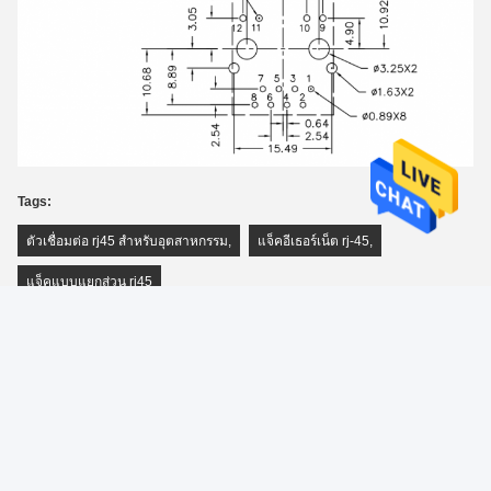
Tags:
ตัวเชื่อมต่อ rj45 สำหรับอุตสาหกรรม
,
แจ็คอีเธอร์เน็ต rj-45
,
แจ็คแบบแยกส่วน rj45
LINK-PP INT'L TECHNOLOGY CO., LIMITED