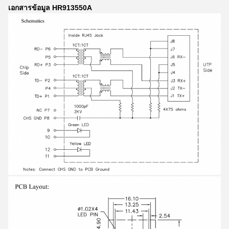
เอกสารข้อมูล HR913550A