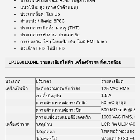
ประเภทเครื่องเชื่อม: RJ45 โมดูลาร์แจ็ค
แนวโน้ม: สูง (ทางเข้าด้านบน)
ประเภทล็อค: Tab Up
ตําแหน่ง / ติดต่อ: 8P8C
ประเภทการติดตั้ง: ผ่านรู (THT)
ประเภทการทํางาน: ประเภท 5e
การป้องกัน: ใช่ (โลหะป้องกัน, ไม่มี EMI Tabs)
ตัวเลือก LED: ไม่มี LED
LPJE601XDNL รายละเอียดไฟฟ้า เครื่องจักรกล สิ่งแวดล้อม
ประเภท
ปริมาตร
รายละเอียด
เครื่องไฟฟ้า
ระดับความกระชับกําลัง
125 VAC RMS
1.5 A
เรตติ้งปัจจุบัน
50 mΩ สูงสุด
ความต้านทานต่อการสัมผัส
500 MΩ นาที @ 50
ความต้านทานต่อการปิด
1000 VAC RMS, 60H
ความแข็งแรงแบบดียิเลคทริก
เครื่องจักรกล
LCP, วัด UL94V-0
วัสดุบ้าน
โฟสฟอร์ ทองแดง (ห
วัสดุติดต่อ
ทองแดง (0.20 ∼0.25
วัสดุของโล่