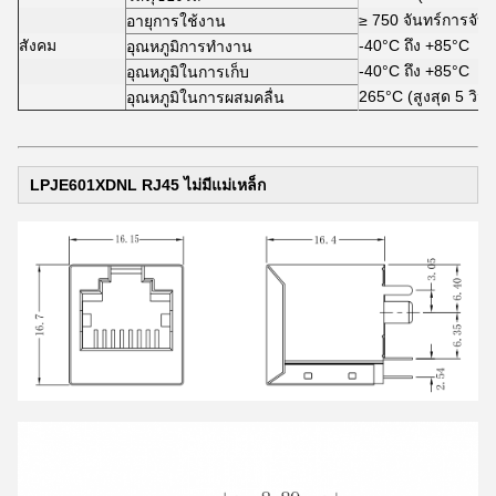
≥ 750 จันทร์การจับคู
อายุการใช้งาน
สังคม
-40°C ถึง +85°C
อุณหภูมิการทํางาน
-40°C ถึง +85°C
อุณหภูมิในการเก็บ
265°C (สูงสุด 5 วินา
อุณหภูมิในการผสมคลื่น
LPJE601XDNL RJ45 ไม่มีแม่เหล็ก