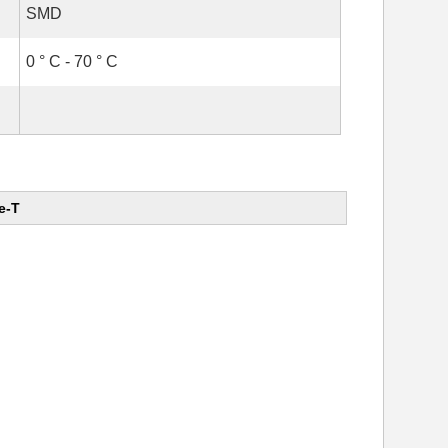
SMD
0 ° C - 70 ° C
e-T