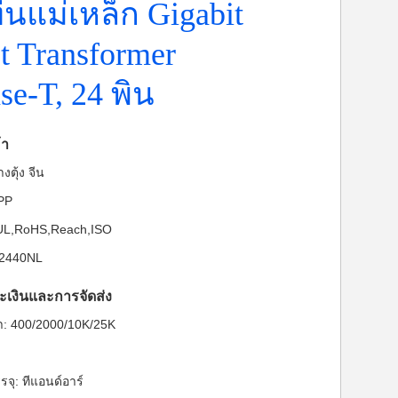
นแม่เหล็ก Gigabit
t Transformer
e-T, 24 พิน
้า
งตุ้ง จีน
-PP
: UL,RoHS,Reach,ISO
82440NL
ะเงินและการจัดส่ง
ต่ำ: 400/2000/10K/25K
จุ: ทีแอนด์อาร์