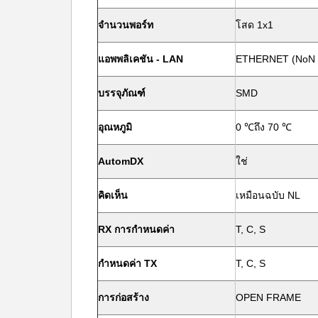
จำนวนพอร์ท
โสด 1x1
แอพพลิเคชัน - LAN
ETHERNET (NoN 
บรรจุภัณฑ์
SMD
อุณหภูมิ
0 ℃ถึง 70 ℃
AutomDX
ใช่
คิดเห็น
เหมือนฉบับ NL
RX การกำหนดค่า
T, C, S
กำหนดค่า TX
T, C, S
การก่อสร้าง
OPEN FRAME