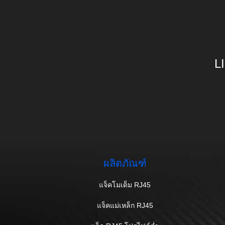
L
ผลิตภัณฑ์
แจ็คโมเด็ม RJ45
แจ็คแม่เหล็ก RJ45