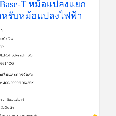
 Base-T หม้อแปลงแยก
สำหรับหม้อแปลงไฟฟ้า
้า
งตุ้ง จีน
-PP
: UL,RoHS,Reach,ISO
N16614CG
ะเงินและการจัดส่ง
ต่ำ: 400/2000/10K/25K
จุ: ทีแอนด์อาร์
ลังสินค้า