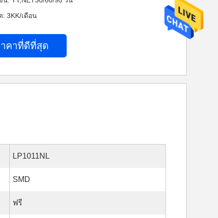
งิน: TT,NET30/60/90 วัน
: 3KK/เดือน
าคาที่ดีที่สุด
LP1011NL
SMD
ฟรี