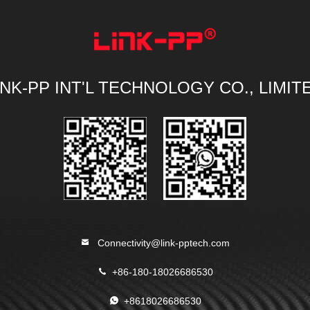
INK-PP INT'L TECHNOLOGY CO., LIMIT
Connectivity@link-pptech.com
+86-180-18026686530
+8618026686530