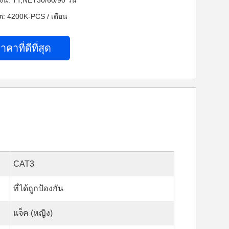
งิน: TT,NET30/60/90 วัน
: 4200K-PCS / เดือน
าคาที่ดีที่สุด
CAT3
ที่ได้ถูกป้องกัน
แจ็ค (หญิง)