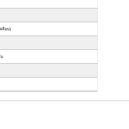
คลือบ)
ับ