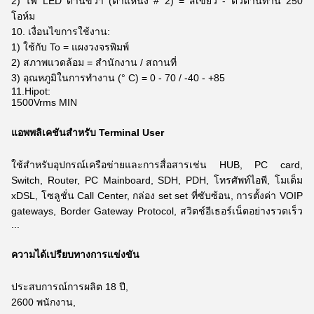
2) ไฟ LED ด้านขวา (ตำแหน่ง # 2) = สีเขียว - ตัวต้านทาน 250
โอห์ม
10. เงื่อนไขการใช้งาน:
1) ใช้กับ To = แผงวงจรพิมพ์
2) สภาพแวดล้อม = สำนักงาน / สถานที่
3) อุณหภูมิในการทำงาน (° C) = 0 - 70 / -40 - +85
11.Hipot:
1500Vrms MIN
แอพพลิเคชันสำหรับ Terminal User
ใช้สำหรับอุปกรณ์เครือข่ายและการสื่อสารเช่น HUB, PC card,
Switch, Router, PC Mainboard, SDH, PDH, โทรศัพท์ไอพี, โมเด็ม
xDSL,
โซลูชั่น Call Center, กล่อง set set ที่ซับซ้อน, การตั้งค่า VOIP
gateways, Border Gateway Protocol, สวิตช์อีเธอร์เน็ตอย่างรวดเร็ว
...
ความได้เปรียบทางการแข่งขัน
ประสบการณ์การผลิต 18 ปี,
2600 พนักงาน,