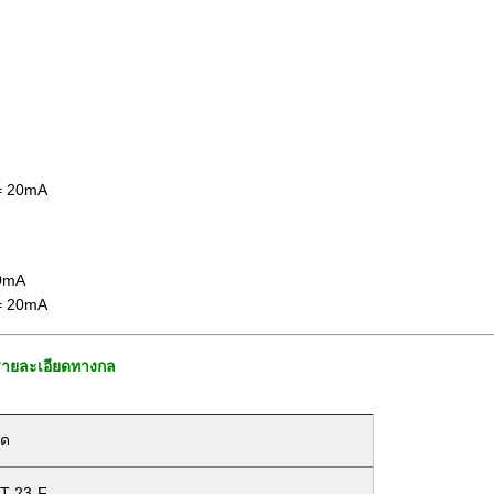
 = 20mA
20mA
 = 20mA
รายละเอียดทางกล
ยด
T-23-F