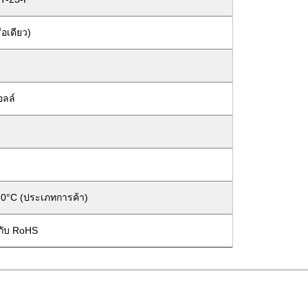
ือเดียว)
อลล์
70°C (ประเภทการค้า)
กับ RoHS