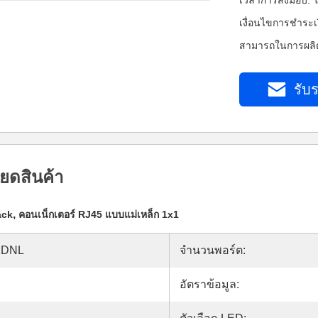
เวลาการส่งมอบ: ใ
เงื่อนไขการชำระเ
สามารถในการผลิต:
รับร
ยดสินค้า
,
ack
คอนเน็กเตอร์ RJ45 แบบแม่เหล็ก 1x1
1DNL
จำนวนพอร์ต:
อัตราข้อมูล: