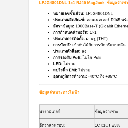
LPJG4801DNL
1x1​ RJ45 MagJack
ข้อมูลจำเพ
หมายเลขชิ้นส่วน:
LPJG4801DNL
ประเภทผลิตภัณฑ์:
คอนเนคเตอร์ RJ45 พร้อ
อัตราข้อมูล:
1000Base-T (Gigabit Etherne
การกำหนดค่าพอร์ต:
1×1
ประเภทการติดตั้ง:
ผ่านรู (THT)
การบัดกรี:
เข้ากันได้กับการบัดกรีแบบคลื่น
ประเภทตัวล็อค:
ลง
การรองรับ PoE:
ไม่ใช่ PoE
LED:
ไม่รวม
สปริงนิ้ว EMI:
ไม่รวม
อุณหภูมิการทำงาน:
-40°C ถึง +85°C
ข้อมูลจำเพาะทางไฟฟ้า
พารามิเตอร์
ข้อมูลจำเพาะ
อัตราส่วนรอบ:
1CT:1CT ±5%