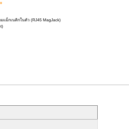
าะ
มแม็กเนติกในตัว (RJ45 MagJack)
t)