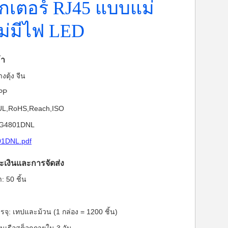
กเตอร์ RJ45 แบบแม่
ไม่มีไฟ LED
้า
งตุ้ง จีน
-PP
: UL,RoHS,Reach,ISO
PJG4801DNL
1DNL.pdf
ะเงินและการจัดส่ง
ำ: 50 ชิ้น
จุ: เทปและม้วน (1 กล่อง = 1200 ชิ้น)