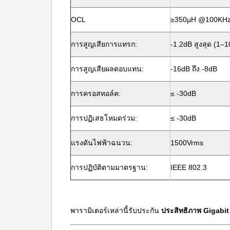
OCL
≥350µH @100KHz
การสูญเสียการแทรก:
-1.2dB สูงสุด (1–
การสูญเสียผลตอบแทน:
-16dB ถึง -8dB
การครอสทอล์ค:
≤ -30dB
การปฏิเสธโหมดร่วม:
≤ -30dB
แรงดันไฟฟ้าฉนวน:
1500Vrms
การปฏิบัติตามมาตรฐาน:
IEEE 802.3
พารามิเตอร์เหล่านี้รับประกัน
ประสิทธิภาพ Gigabit 