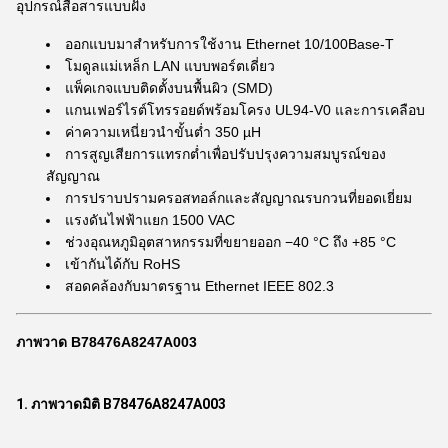
อุปกรณ์สื่อสารแบบฝัง
ออกแบบมาสำหรับการใช้งาน Ethernet 10/100Base-T
โมดูลแม่เหล็ก LAN แบบพอร์ตเดี่ยว
แพ็คเกจแบบติดตั้งบนพื้นผิว (SMD)
แกนเฟอร์ไรต์โทรรอยด์พร้อมโครง UL94-V0 และการเคลือบ
ค่าความเหนี่ยวนำขั้นต่ำ 350 µH
การสูญเสียการแทรกต่ำเพื่อปรับปรุงความสมบูรณ์ของ
สัญญาณ
การปราบปรามครอสทอล์กและสัญญาณรบกวนที่ยอดเยี่ยม
แรงดันไฟฟ้าแยก 1500 VAC
ช่วงอุณหภูมิอุตสาหกรรมที่ขยายออก −40 °C ถึง +85 °C
เข้ากันได้กับ RoHS
สอดคล้องกับมาตรฐาน Ethernet IEEE 802.3
ภาพวาด B78476A8247A003
1. ภาพวาดมิติ B78476A8247A003