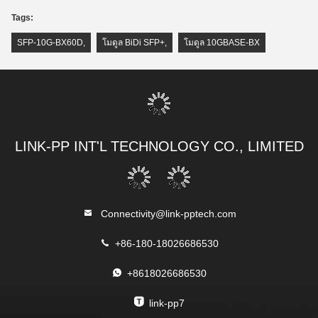
Tags:
SFP-10G-BX60D
,
โมดูล BiDi SFP+
,
โมดูล 10GBASE-BX
LINK-PP INT'L TECHNOLOGY CO., LIMITED
Connectivity@link-pptech.com
+86-180-18026686530
+8618026686530
link-pp7