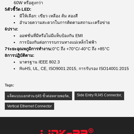
60W หรือสูงกว่า
5ตัวชี้วัด LED:
มีให้เลือก: เขียว เหลือง ส้ม สองสี
อํานวยความสะดวกในการติดตามสถานะเครือข่าย
6ปราง:
ออฟชั่นที่มีหรือไม่มีแท็บป้องกัน EMI
การป้องกันต่อการรบกวนทางแม่เหล็กไฟฟ้า
7ระยะอุณหภูมิการทํางาน:
0°C ถึง +70°C/-40°C ถึง +85°C
8การปฏิบัติตาม:
มาตรฐาน IEEE 802.3
RoHS, UL, CE, ISO9001:2015, การรับรอง ISO14001:2015
Tags:
Side Entry RJ45 Connector
,
แจ็คแบบแยกส่วน rj45 ขั้วต่อหลายพอร์ต
,
Vertical Ethernet Connector