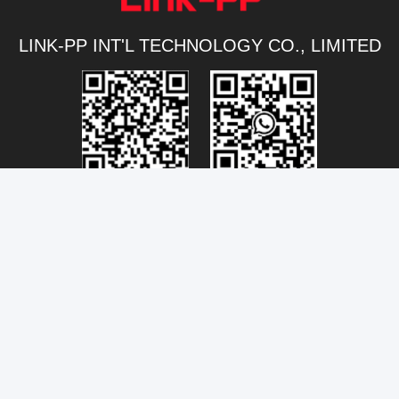
LINK-PP INT'L TECHNOLOGY CO., LIMITED
Connectivity@link-pptech.com
+86-180-18026686530
+8618026686530
link-pp7
NO54 South Jinhu Road ChenJiang Town Zhongkai
DISTRICT Huizhou 516229 ประเทศจีน