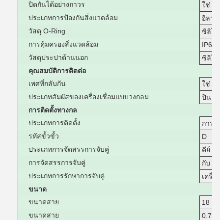
ปิดกันได้อย่างถาวร
ใช่
ประเภทการป้องกันสิ่งแวดล้อม
อีลาส
วัสดุ O-Ring
ซิลิโ
การคุ้มครองสิ่งแวดล้อม
IP67
วัสดุประปาด้านนอก
ซิลิโ
คุณสมบัติการติดต่อ
เพศที่กลับกัน
ใช่
ประเภทสัมผัสของเครื่องเชื่อมแบบวงกลม
ปิน
การติดตั้งทางกล
ประเภทการติดตั้ง
การติ
รหัสขั้วขั้ว
D
ประเภทการจัดสรรการจับคู่
คีย์
การจัดสรรการจับคู่
กับ
ประเภทการรักษาการจับคู่
เครื่อ
ขนาด
ขนาดสาย
18 2
ขนาดสาย
0.75 ️