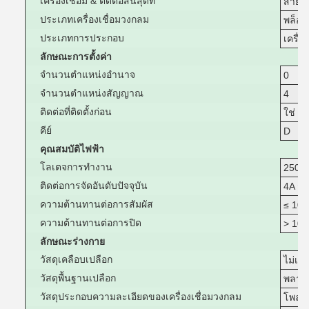
เครื่องเชื่อม & ติดต่อสิ้นสุดที่
สายแ
ประเภทเครื่องเชื่อมวงกลม
พล็อก
ประเภทการประกอบ
เครื่อ
ลักษณะการตั้งค่า
จํานวนตําแหน่งอํานาจ
0
จํานวนตําแหน่งสัญญาณ
4
ติดต่อที่ติดตั้งก่อน
ใช่
คีย์
D
คุณสมบัติไฟฟ้า
โลเตจการทํางาน
250 
ติดต่อการจัดอันดับปัจจุบัน
4A สูง
ความต้านทานต่อการสัมผัส
≤ 10
ความต้านทานต่อการปิด
> 10
ลักษณะร่างกาย
วัสดุเคลือบเปลือก
ไม่เค
วัสดุพื้นฐานเปลือก
พลาส
วัสดุประกอบความละเอียดของเครื่องเชื่อมวงกลม
โพลย