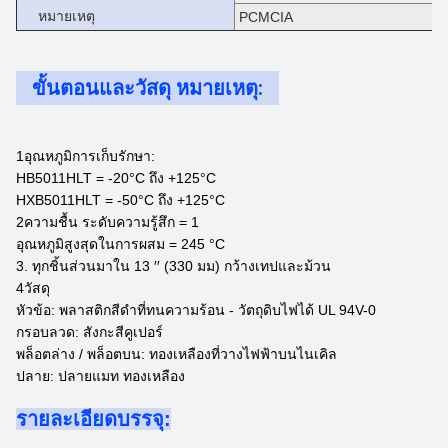
หมายเหตุ
PCMCIA
ขั้นตอนและวัสดุ หมายเหตุ:
1อุณหภูมิการเก็บรักษา:
HB5011HLT = -20°C ถึง +125°C
HXB5011HLT = -50°C ถึง +125°C
2ความชื้น ระดับความรู้สึก = 1
อุณหภูมิสูงสุดในการผสม = 245 °C
3. ทุกชิ้นส่วนมาใน 13 ′′ (330 มม) กว้างเทปและม้วน
4วัสดุ
หัวข้อ: พลาสติกสีดําที่ทนความร้อน - วัตถุดิบไฟได้ UL 94V-0
กรอบลวด: สังกะสีคูเปอร์
พล็อตล่าง / พล็อตบน: ทองเหลืองที่วางไฟฟ้าบนไนเคิล
ปลาย: ปลายแมท ทองเหลือง
รายละเอียดบรรจุ: