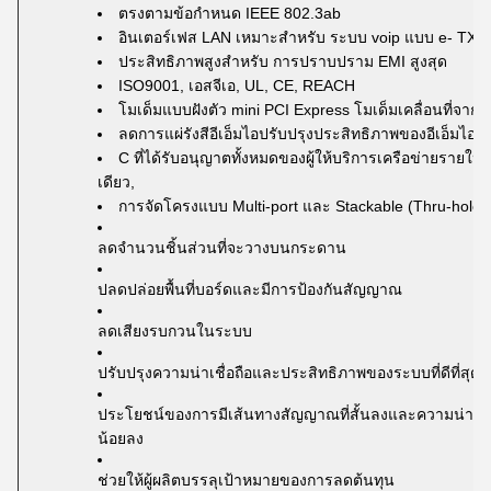
ตรงตามข้อกำหนด IEEE 802.3ab
อินเตอร์เฟส LAN เหมาะสำหรับ
ระบบ voip แบบ e-
TX10
ประสิทธิภาพสูงสำหรับ
การปราบปราม EMI สูงสุด
ISO9001, เอสจีเอ, UL, CE, REACH
โมเด็มแบบฝังตัว mini PCI Express โมเด็มเคลื่อนที่จาก 
ลดการแผ่รังสีอีเอ็มไอปรับปรุงประสิทธิภาพของอีเอ็มไอ
C ที่ได้รับอนุญาตทั้งหมดของผู้ให้บริการเครือข่ายรายใหญ่
เดียว,
การจัดโครงแบบ Multi-port และ Stackable (Thru-hole 
ลดจำนวนชิ้นส่วนที่จะวางบนกระดาน
ปลดปล่อยพื้นที่บอร์ดและมีการป้องกันสัญญาณ
ลดเสียงรบกวนในระบบ
ปรับปรุงความน่าเชื่อถือและประสิทธิภาพของระบบที่ดีที่สุด
ประโยชน์ของการมีเส้นทางสัญญาณที่สั้นลงและความน่าเชื่อถ
น้อยลง
ช่วยให้ผู้ผลิตบรรลุเป้าหมายของการลดต้นทุน