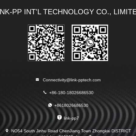
INK-PP INT'L TECHNOLOGY CO., LIMIT
Connectivity@link-pptech.com
+86-180-18026686530
+8618026686530
link-pp7
NO54 South Jinhu Road ChenJiang Town Zhongkai DISTRICT