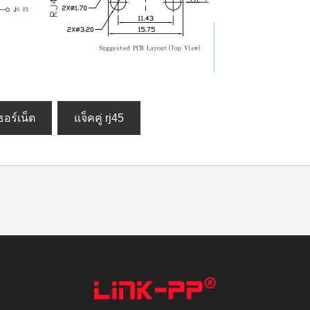
ธอร์เน็ต
แจ็คคู่ rj45