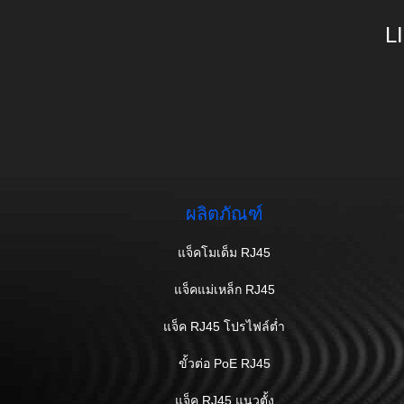
L
ผลิตภัณฑ์
แจ็คโมเด็ม RJ45
แจ็คแม่เหล็ก RJ45
แจ็ค RJ45 โปรไฟล์ต่ำ
ขั้วต่อ PoE RJ45
แจ็ค RJ45 แนวตั้ง