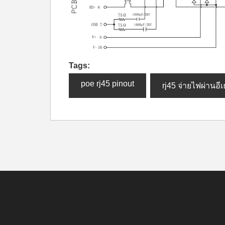
Tags:
poe rj45 pinout
rj45 จ่ายไฟผ่านอีเ