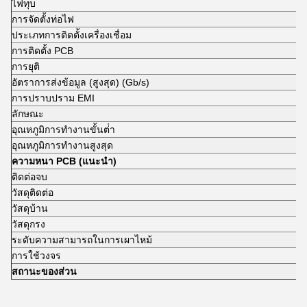
ไฟทุบ
ร
การจัดตั้งท่อไฟ
ท
ประเภทการติดตั้งเครื่องเชื่อม
ก
การติดตั้ง PCB
ผ
การยุติ
เ
อัตราการส่งข้อมูล (สูงสุด) (Gb/s)
3
การปราบปราม EMI
เ
ลักษณะ
ค
อุณหภูมิการทํางานขั้นต่ํา
-
อุณหภูมิการทํางานสูงสุด
+
ความหนา PCB (แนะนํา)
1
ติดต่อจบ
ท
วัสดุติดต่อ
ส
วัสดุบ้าน
โ
วัสดุกรง
ส
ระดับความสามารถในการเผาไหม้
U
การใช้วงจร
ส
สถานะของส่วน
ก