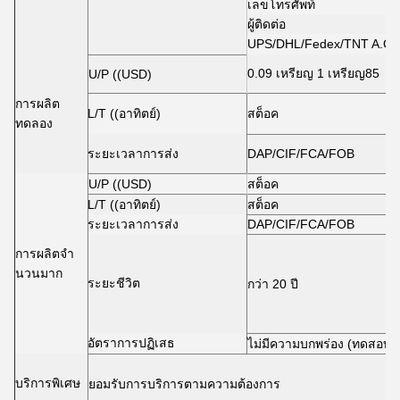
เลขโทรศัพท์
ผู้ติดต่อ
UPS/DHL/Fedex/TNT A.C
0.09 เหรียญ 1 เหรียญ85
U/P ((USD)
การผลิต
L/T ((อาทิตย์)
สต็อค
ทดลอง
ระยะเวลาการส่ง
DAP/CIF/FCA/FOB
U/P ((USD)
สต็อค
L/T ((อาทิตย์)
สต็อค
ระยะเวลาการส่ง
DAP/CIF/FCA/FOB
การผลิตจํา
นวนมาก
ระยะชีวิต
กว่า 20 ปี
อัตราการปฏิเสธ
ไม่มีความบกพร่อง (ทดสอบ 
บริการพิเศษ
ยอมรับการบริการตามความต้องการ