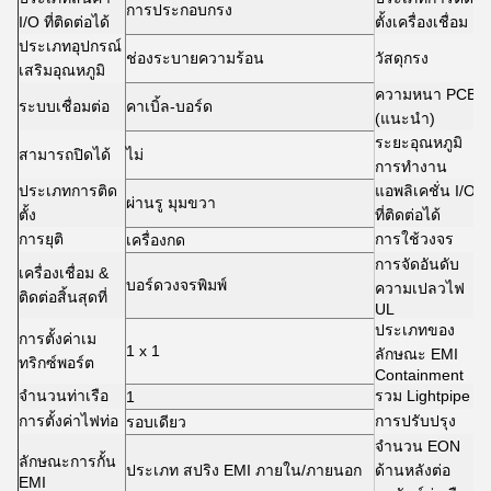
การประกอบกรง
ก
I/O ที่ติดต่อได้
ตั้งเครื่องเชื่อม
ประเภทอุปกรณ์
ช่องระบายความร้อน
วัสดุกรง
น
เสริมอุณหภูมิ
ความหนา PCB
ระบบเชื่อมต่อ
คาเบิ้ล-บอร์ด
1
(แนะนํา)
ระยะอุณหภูมิ
สามารถปิดได้
ไม่
-
การทํางาน
ประเภทการติด
แอพลิเคชั่น I/O
ผ่านรู มุมขวา
S
ตั้ง
ที่ติดต่อได้
การยุติ
การใช้วงจร
เครื่องกด
ส
การจัดอันดับ
เครื่องเชื่อม &
บอร์ดวงจรพิมพ์
U
ความเปลวไฟ
ติดต่อสิ้นสุดที่
UL
ประเภทของ
การตั้งค่าเม
1 x 1
ส
ลักษณะ EMI
ทริกซ์พอร์ต
Containment
จํานวนท่าเรือ
รวม Lightpipe
1
ใ
การตั้งค่าไฟท่อ
การปรับปรุง
รอบเดียว
ม
จํานวน EON
ลักษณะการกั้น
ประเภท สปริง EMI ภายใน/ภายนอก
ด้านหลังต่อ
1
EMI