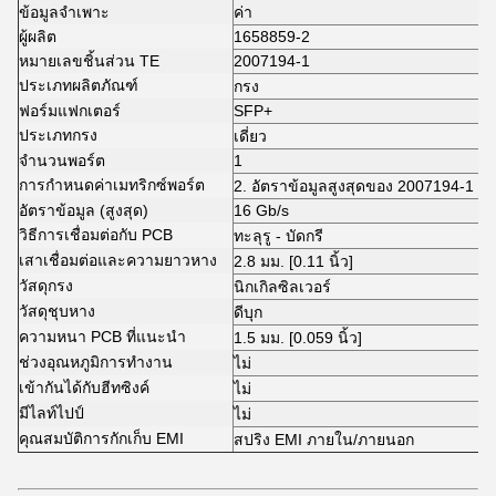
ข้อมูลจำเพาะ
ค่า
ผู้ผลิต
1658859-2
หมายเลขชิ้นส่วน TE
2007194-1
ประเภทผลิตภัณฑ์
กรง
ฟอร์มแฟกเตอร์
SFP+
ประเภทกรง
เดี่ยว
จำนวนพอร์ต
1
การกำหนดค่าเมทริกซ์พอร์ต
2. อัตราข้อมูลสูงสุดของ 2007194-1 คื
อัตราข้อมูล (สูงสุด)
16 Gb/s
วิธีการเชื่อมต่อกับ PCB
ทะลุรู - บัดกรี
เสาเชื่อมต่อและความยาวหาง
2.8 มม. [0.11 นิ้ว]
วัสดุกรง
นิกเกิลซิลเวอร์
วัสดุชุบหาง
ดีบุก
ความหนา PCB ที่แนะนำ
1.5 มม. [0.059 นิ้ว]
ช่วงอุณหภูมิการทำงาน
ไม่
เข้ากันได้กับฮีทซิงค์
ไม่
มีไลท์ไปป์
ไม่
คุณสมบัติการกักเก็บ EMI
สปริง EMI ภายใน/ภายนอก