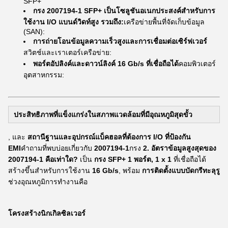
SFP+
กรง 2007194-1 SFP+ เป็นโซลูชันอเนกประสงค์สำหรับการ
ใช้งาน I/O แบนด์วิดท์สูง รวมถึง:
เครือข่ายพื้นที่จัดเก็บข้อมูล
(SAN):
การถ่ายโอนข้อมูลความเร็วสูงและการเชื่อมต่อเซิร์ฟเวอร์
สวิตช์และเราเตอร์เครือข่าย:
พอร์ตอัปลิงค์และดาวน์ลิงค์ 16 Gb/s ที่เชื่อถือได้
คอมพิวเตอร์
อุตสาหกรรม:
ประสิทธิภาพที่แข็งแกร่งในสภาพแวดล้อมที่มีอุณหภูมิสุดขั้ว
, และ
สถานีฐานและอุปกรณ์แบ็คฮอลที่ต้องการ I/O ที่ป้องกัน
EMI
คำถามที่พบบ่อยเกี่ยวกับ
2007194-1
กรง
2. อัตราข้อมูลสูงสุดของ
2007194-1 คือเท่าใด?
เป็น
กรง SFP+ 1 พอร์ต, 1 x 1
ที่เชื่อถือได้
สร้างขึ้นสำหรับการใช้งาน
16 Gb/s
, พร้อม
การติดตั้งแบบบัดกรีทะลุรู
ช่วงอุณหภูมิการทำงานคือ
โครงสร้างนิกเกิลซิลเวอร์