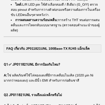
ไลด์:
L/R LED pin ใช้ตัวเลือกสองสี / สีเดียว (G_O/Y) ตรวจ
สอบ pinout สําหรับการวางตัวต่อรองหรือความต้องการในเครื่อง
ขับ LEDคนอื่นๆคาดหวังว่า.
การผสมผสานความร้อน/คลื่น:
การสร้าง THT ทนต่อการผสม
คลื่นและการไหลกลับแบบมาตรฐาน (ตรวจสอบคําแนะนําของผู้
ผลิต)
FAQ เกี่ยวกับ JP011821UNL 100Base-TX
RJ45 แม็กแจ็ค
Q1 ✅ JP011821UNL มีการป้องกันไหม?
A:
ใช่ ผลิตภัณฑ์ใช้โล่ทองแดงที่มีการเคลือบไนเคิล (1020 μin Ni
มากกว่าทองแดง) และมีนิ้ว EMI สําหรับการก่อดินชาสี
Q2 JP011821UNL รวมถึงแม่เหล็กหรือไม่