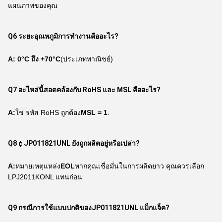
แผนภาพของคุณ
Q6 ระยะอุณหภูมิการทํางานคืออะไร?
A:
0°C ถึง +70°C
(ประเภทพาณิชย์)
Q7 อะไหล่นี้สอดคล้องกับ RoHS และ MSL คืออะไร?
A:
ใช่ รหัส RoHS ถูกต้อง
MSL = 1
.
Q8 ¢ JP011821UNL ยังถูกผลิตอยู่หรือเปล่า?
A:
หมายเหตุแหล่ง
EOL
หากคุณเชื่อมั่นในการผลิตยาว คุณควรเลือก
LPJ2011KONL แทนก่อน
Q9 กรณีการใช้แบบปกติของ
JP011821UNL แม็กแจ็ค
?