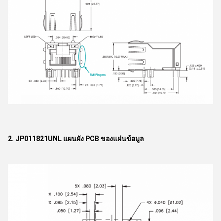
2. JP011821UNL แผนผัง PCB ของแผ่นข้อมูล