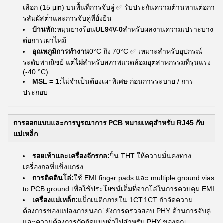
เลือก (15 μin) บนพื้นที่การจับคู่ ✅ รับประกันความต้านทานต่อกา
รสัมผัสต่ําและการจับคู่ที่ยั่งยืน
บ้านพัก:
หมุนยางร้อน
UL94V-0
สําหรับผลงานความเปราะบาง
ต่อการเผาไหม้
อุณหภูมิการทํางาน
0°C ถึง 70°C ✅ เหมาะสําหรับอุปกรณ์
ระดับพาณิชย์ แต่
ไม่
สําหรับสภาพแวดล้อมอุตสาหกรรมที่รุนแรง
(-40 °C)
MSL = 1:
ไม่จําเป็นต้องเผาพิเศษ ก่อนการระบาย / การ
ประกอบ
การออกแบบและการบูรณาการ PCB หมายเหตุสําหรับ RJ45 กับ
แม่เหล็ก
รอยเท้าและเครื่องจักรกล:
ปิ้น THT ให้ความมั่นคงทาง
เครื่องกลที่แข็งแกร่ง
การติดดินโล่:
ใช้ EMI finger pads และ multiple ground vias
to PCB ground เพื่อใช้ประโยชน์เต็มที่จากโล่ในการควบคุม EMI
เครื่องแม่เหล็ก:
แม็กเนติกภายใน 1CT:1CT กําจัดความ
ต้องการของแปลงภายนอก ̇ ยังการตรวจสอบ PHY ด้านการจับคู่
และความต้องการกัดกัดแบบทั่วไปสําหรับ PHY ของคุณ