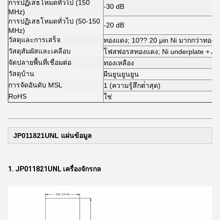
การปฏิเสธโหมดทั่วไป (150
-30 dB
MHz)
การปฏิเสธโหมดทั่วไป (50-150
-20 dB
MHz)
วัสดุและการเสร็จ
ทองแดง; 10?? 20 μin Ni มากกว่าทอง
วัสดุสัมผัสและเคลือบ
โฟสฟอรสทองแดง; Ni underplate + Au 
จัดปลายพื้นที่เชื่อมต่อ
ทองเหลือง
วัสดุบ้าน
ผืนยูนยูนยูน
การจัดอันดับ MSL
1 (ความรู้สึกต่ําสุด)
RoHS
ใช่
JP011821UNL แผ่นข้อมูล
1. JP011821UNL เครื่องจักรกล