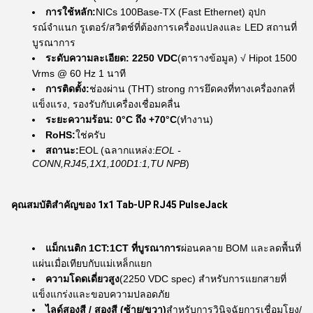
การใช้หลัก:
NICs 100Base-TX (Fast Ethernet) อุปก
รณ์จําแนก รูเตอร์/สวิตช์ที่ต้องการเครื่องแปลงและ LED สถานที่
บูรณาการ
ระดับความละเอียด:
2250 VDC
(ตารางข้อมูล) √ Hipot 1500
Vrms @ 60 Hz 1 นาที
การติดตั้ง:
ช่องผ่าน (THT) strong การยึดคงที่ทางเครื่องกลที่
แข็งแรง, รองรับกับเครื่องเชื่อมคลื่น
ระยะความร้อน:
0°C ถึง +70°C
(ทํางาน)
RoHS:
ใช่ครับ
สถานะ:
EOL (ฉลากแหล่ง:
EOL -
CONN,RJ45,1X1,100D1:1,TU NPB
)
คุณสมบัติสําคัญของ 1x1 Tab-UP RJ45 PulseJack
แม็กเนติก 1CT:1CT ที่บูรณาการ
ผ่อนคลาย BOM และลดพื้นที่
แผ่นเมื่อเทียบกับแม่เหล็กแยก
ความโดดเดี่ยวสูง
(2250 VDC spec) สําหรับการแยกสายที่
แข็งแกร่งและขอบความปลอดภัย
ไลด์สองสี / สองสี (ซ้าย/ขวา)
สําหรับการวินิจฉัยการเชื่อมโยง/