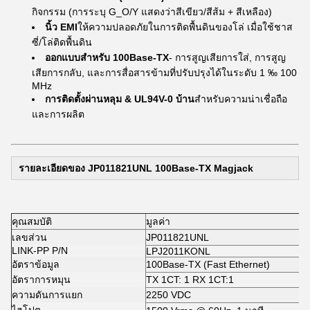
กิจกรรม (การระบุ G_O/Y แสดงว่าสีเขียว/สีส้ม + สีเหลือง)
นิ้ว EMI
ให้ความปลอดภัยในการติดพื้นดินของโล่ เมื่อใช้ชาส
ซี่/โล่ติดพื้นดิน
ออกแบบสําหรับ 100Base-TX
- การสูญเสียการใส่, การสูญ
เสียการกลับ, และการสื่อสารข้ามที่ปรับปรุงได้ในระดับ 1 ‰ 100
MHz
การติดตั้งผ่านหลุม & UL94V-0 บ้าน
สําหรับความน่าเชื่อถือ
และการผลิต
รายละเอียดของ JP011821UNL 100Base-TX Magjack
คุณสมบัติ
มูลค่า
เลขส่วน
JP011821UNL
LINK-PP P/N
LPJ2011KONL
อัตราข้อมูล
100Base-TX (Fast Ethernet)
อัตราการหมุน
TX 1CT: 1 RX 1CT:1
ความดันการแยก
2250 VDC