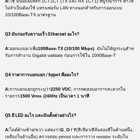
A:
ใช่ มันมีแม่เหล็ก 1CT:1CT (TX และ RX 1CT:1) ที่บูรณาการ ทําให้
ไม่จําเป็นต้องใช้ แทรนฟอร์ม LAN ทางนอกสําหรับการออกแบบ
10/100Base-TX มาตรฐาน
Q3 มันรองรับความเร็ว Ethernet อะไร?
A:
ออกแบบมาเพื่อ
100Base-TX (10/100 Mbps)
. มันไม่ได้ถูกระบุสําห
รับการทํางาน Gigabit validate ก่อนการใช้ใน 1000Base-T
Q4 ราคาการแยกแยก / hypot คืออะไร?
A:
การแยกแยกถูกระบุว่า
2250 VDC
; การทดสอบอาการสะดวกใน
รายการ
1500 Vrms @60Hz เป็นเวลา 1 นาที
.
Q5 มี LED อะไร และมันตั้งค่าอย่างไร?
A:
ไลด์ด้านซ้าย/ขวา แสดงว่า
G_O / Y
(สีเขียว/สีส้มสองสีในด้านหนึ่ง,
เหลืองในด้านอื่น) ตรวจสอบ pinout และการวาง resistor ระดับใน