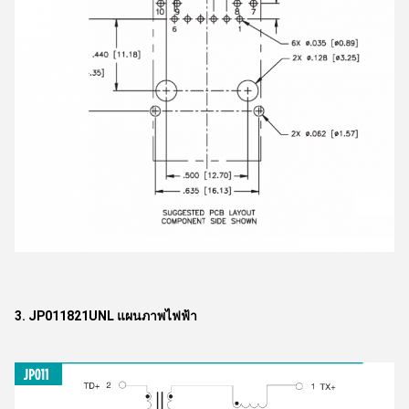
3. JP011821UNL แผนภาพไฟฟ้า