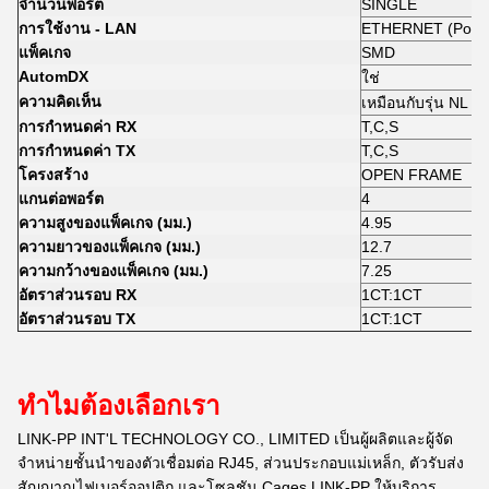
จำนวนพอร์ต
SINGLE
การใช้งาน - LAN
ETHERNET (PoE)
แพ็คเกจ
SMD
AutomDX
ใช่
ความคิดเห็น
เหมือนกับรุ่น NL
การกำหนดค่า RX
T,C,S
การกำหนดค่า TX
T,C,S
โครงสร้าง
OPEN FRAME
แกนต่อพอร์ต
4
ความสูงของแพ็คเกจ (มม.)
4.95
ความยาวของแพ็คเกจ (มม.)
12.7
ความกว้างของแพ็คเกจ (มม.)
7.25
อัตราส่วนรอบ RX
1CT:1CT
อัตราส่วนรอบ TX
1CT:1CT
ทำไมต้องเลือกเรา
LINK-PP INT'L TECHNOLOGY CO., LIMITED เป็นผู้ผลิตและผู้จัด
จำหน่ายชั้นนำของตัวเชื่อมต่อ RJ45, ส่วนประกอบแม่เหล็ก, ตัวรับส่ง
สัญญาณไฟเบอร์ออปติก และโซลูชัน Cages LINK-PP ให้บริการ