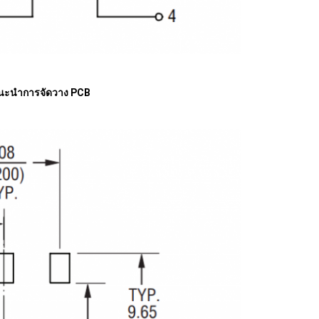
นะนําการจัดวาง PCB