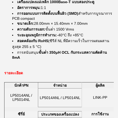
เครื่องแปลงแม่เหล็ก 1000Base-T แบบสองประตู
อัตราการหมุน:
1:1
การออกแบบการติดตั้งบนพื้นผิว (SMD)
สําหรับการบูรณาการ
PCB compact
ขนาดเล็ก:
28.00mm × 15.40mm × 7.00mm
ความดันการแยก:
ขั้นต่ํา 1500 Vrms
ระยะอุณหภูมิการทํางาน:
-40°C ถึง +85°C
สอดคล้องกับ RoHS
(ซีรีส์ NL ที่มีความเร็วในการผสมผสาน
สูงสุด 255 ± 5 °C)
การสนับสนุน
ขั้นต่ํา 350μH OCL กับกระแสความคัดค้าน
8mA
รายละเอียด
นักค้า
PN
จําหน่าย
ผู้ผลิต
LP5014ANL /
LINK-PP
LP5014ANL / LP5014NL
LP5014NL
ซีรี่ย์
การใช้งาน
ประเภทของเครื่องแปลง