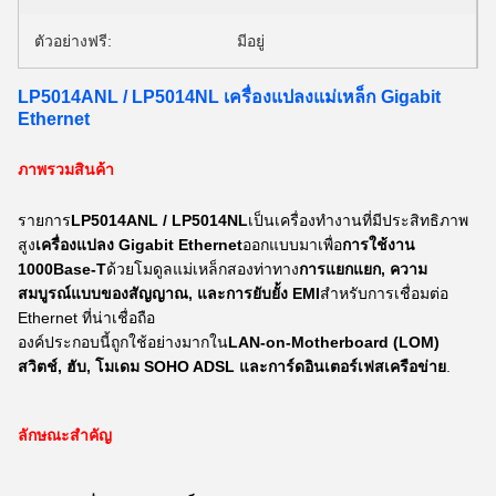
ตัวอย่างฟรี:
มีอยู่
LP5014ANL / LP5014NL เครื่องแปลงแม่เหล็ก Gigabit
Ethernet
ภาพรวมสินค้า
รายการ
LP5014ANL / LP5014NL
เป็นเครื่องทํางานที่มีประสิทธิภาพ
สูง
เครื่องแปลง Gigabit Ethernet
ออกแบบมาเพื่อ
การใช้งาน
1000Base-T
ด้วยโมดูลแม่เหล็กสองท่าทาง
การแยกแยก, ความ
สมบูรณ์แบบของสัญญาณ, และการยับยั้ง EMI
สําหรับการเชื่อมต่อ
Ethernet ที่น่าเชื่อถือ
องค์ประกอบนี้ถูกใช้อย่างมากใน
LAN-on-Motherboard (LOM)
สวิตช์, ฮับ, โมเดม SOHO ADSL และการ์ดอินเตอร์เฟสเครือข่าย
.
ลักษณะสําคัญ