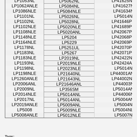
LP1053NL
LP41625NL
LP5062NL
LP1062ANLE
LP41627NL
LP5084NL
LP1086NLE
LP41634NL
LP5084NLE
LP1101NL
LP5014NL
LP5026NL
LP1102NL
LP41646PN
LP5028NL
LP1102NLE
LP41689PN
LP5020NLE
LP1108NLE
LP42067PN
LP5020ANL
LP1148NLE
LP42068PN
LP5204
LP1164NLE
LP42069PN
LP5229
LP1178NL
LP42070PN
LP5251UL
LP1183NL
LP42071PN
LP5267
LP1183NLE
LP42422NL
LP2019NL
LP1193NL
LP42424AN
LP2019NLE
LP1198NL
LP5014NL
LP2023NLE
LP1198NLE
LP44001ANL
LP21640NL
LP1260ANLE
LP44002NL
LP21643NL
LP2006ANL
LP44003NL
LP21646ANL
LP2009NL
LP5014ANL
LP356SM
LP2014NLE
LP44006NL
LP5014ANL
LP2017NL
LP5004ANL
LP5014ANL
LP2019ANLE
LP5004NL
LP5009ANL
LP5008
LP5004NLE
LP5009NLE
LP5008ANLE
LP5007NL
LP5012NLE
Tags: